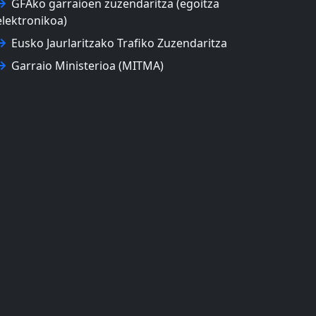
GFAko garraioen zuzendaritza (egoitza
elektronikoa)
Eusko Jaurlaritzako Trafiko Zuzendaritza
Garraio Ministerioa (MITMA)