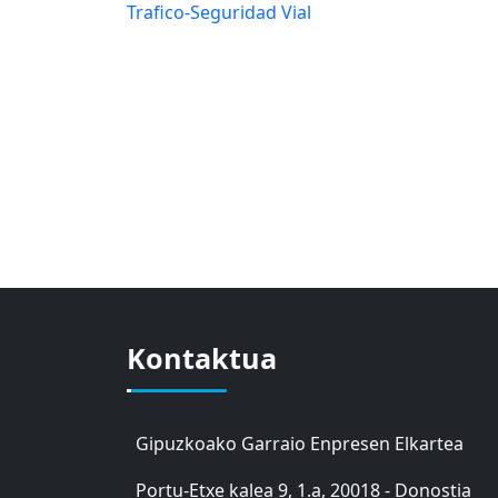
Trafico-Seguridad Vial
Kontaktua
Gipuzkoako Garraio Enpresen Elkartea
Portu-Etxe kalea 9, 1.a, 20018 - Donostia