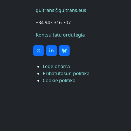
guitrans@guitrans.eus
+34 943 316 707
Kontsultatu ordutegia
Lege-oharra
Pribatutasun-politika
Cookie politika