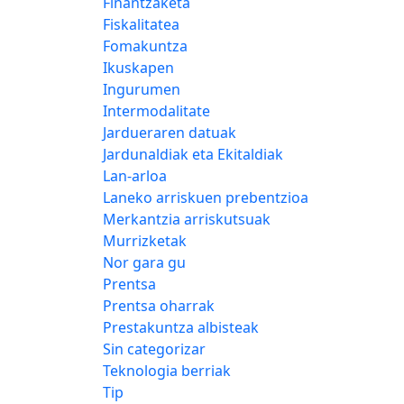
Finantzaketa
Fiskalitatea
Fomakuntza
Ikuskapen
Ingurumen
Intermodalitate
Jardueraren datuak
Jardunaldiak eta Ekitaldiak
Lan-arloa
Laneko arriskuen prebentzioa
Merkantzia arriskutsuak
Murrizketak
Nor gara gu
Prentsa
Prentsa oharrak
Prestakuntza albisteak
Sin categorizar
Teknologia berriak
Tip