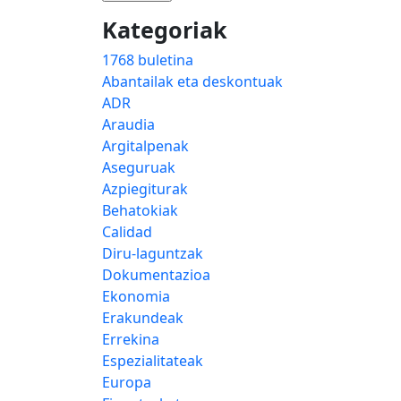
Kategoriak
1768 buletina
Abantailak eta deskontuak
ADR
Araudia
Argitalpenak
Aseguruak
Azpiegiturak
Behatokiak
Calidad
Diru-laguntzak
Dokumentazioa
Ekonomia
Erakundeak
Errekina
Espezialitateak
Europa