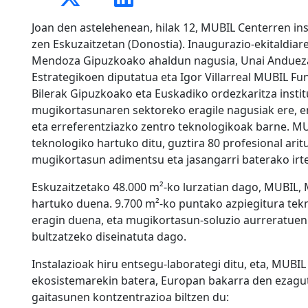
Joan den astelehenean, hilak 12, MUBIL Centerren inst
zen Eskuzaitzetan (Donostia). Inaugurazio-ekitaldiar
Mendoza Gipuzkoako ahaldun nagusia, Unai Andueza
Estrategikoen diputatua eta Igor Villarreal MUBIL Fu
Bilerak Gipuzkoako eta Euskadiko ordezkaritza insti
mugikortasunaren sektoreko eragile nagusiak ere, en
eta erreferentziazko zentro teknologikoak barne. MU
teknologiko hartuko ditu, guztira 80 profesional arit
mugikortasun adimentsu eta jasangarri baterako irte
Eskuzaitzetako 48.000 m²-ko lurzatian dago, MUBIL,
hartuko duena. 9.700 m²-ko puntako azpiegitura tekn
eragin duena, eta mugikortasun-soluzio aurreratuen 
bultzatzeko diseinatuta dago.
Instalazioak hiru entsegu-laborategi ditu, eta, MUBI
ekosistemarekin batera, Europan bakarra den ezagut
gaitasunen kontzentrazioa biltzen du: