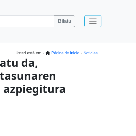
Bilatu
Usted está en:
Página de inicio
Noticias
atu da,
rtasunaren
 azpiegitura