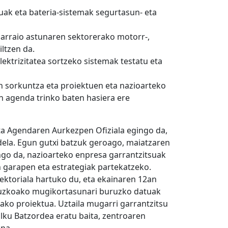
luak eta bateria-sistemak segurtasun- eta
garraio astunaren sektorerako motorr-,
ltzen da.
lektrizitatea sortzeko sistemak testatu eta
 sorkuntza eta proiektuen eta nazioarteko
n agenda trinko baten hasiera ere
a Agendaren Aurkezpen Ofiziala egingo da,
dela. Egun gutxi batzuk geroago, maiatzaren
ango da, nazioarteko enpresa garrantzitsuak
n garapen eta estrategiak partekatzeko.
ektoriala hartuko du, eta ekainaren 12an
puzkoako mugikortasunari buruzko datuak
zako proiektua. Uztaila mugarri garrantzitsu
ku Batzordea eratu baita, zentroaren