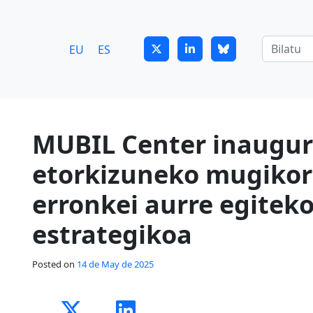
7
guitrans@guitrans.eus
EU
ES
MUBIL Center inaugur
etorkizuneko mugiko
erronkei aurre egiteko
estrategikoa
Posted on
14 de May de 2025