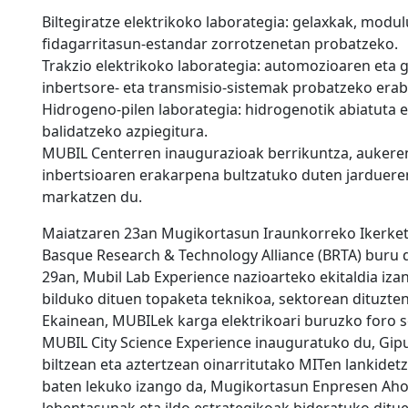
Biltegiratze elektrikoko laborategia: gelaxkak, modu
fidagarritasun-estandar zorrotzenetan probatzeko.
Trakzio elektrikoko laborategia: automozioaren eta 
inbertsore- eta transmisio-sistemak probatzeko erabi
Hidrogeno-pilen laborategia: hidrogenotik abiatuta e
balidatzeko azpiegitura.
MUBIL Centerren inaugurazioak berrikuntza, aukeren
inbertsioaren erakarpena bultzatuko duten jarduere
markatzen du.
Maiatzaren 23an Mugikortasun Iraunkorreko Ikerket
Basque Research & Technology Alliance (BRTA) buru 
29an, Mubil Lab Experience nazioarteko ekitaldia iz
bilduko dituen topaketa teknikoa, sektorean dituzte
Ekainean, MUBILek karga elektrikoari buruzko foro s
MUBIL City Science Experience inauguratuko du, Gi
biltzean eta aztertzean oinarritutako MITen lankidet
baten lekuko izango da, Mugikortasun Enpresen Ahol