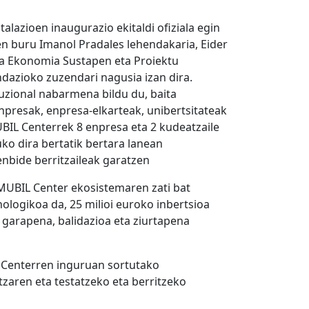
alazioen inaugurazio ekitaldi ofiziala egin
en buru Imanol Pradales lehendakaria, Eider
 Ekonomia Sustapen eta Proiektu
ndazioko zuzendari nagusia izan dira.
tuzional nabarmena bildu du, baita
presak, enpresa-elkarteak, unibertsitateak
BIL Centerrek 8 enpresa eta 2 kudeatzaile
uko dira bertatik bertara lanean
nbide berritzaileak garatzen
 MUBIL Center ekosistemaren zati bat
ologikoa da, 25 milioi euroko inbertsioa
garapena, balidazioa eta ziurtapena
L Centerren inguruan sortutako
zaren eta testatzeko eta berritzeko