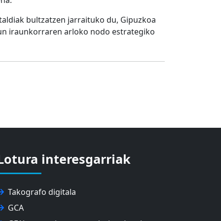
ena.
aldiak bultzatzen jarraituko du, Gipuzkoa
un iraunkorraren arloko nodo estrategiko
Lotura interesgarriak
Takografo digitala
GCA