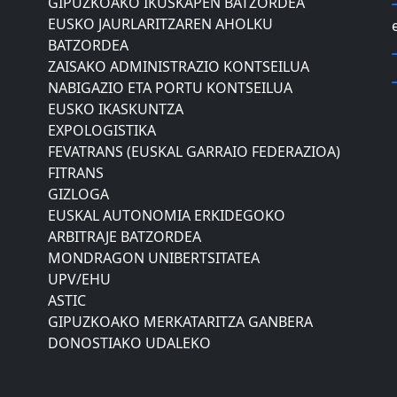
EUSKO JAURLARITZAREN AHOLKU
BATZORDEA
ZAISAKO ADMINISTRAZIO KONTSEILUA
NABIGAZIO ETA PORTU KONTSEILUA
EUSKO IKASKUNTZA
EXPOLOGISTIKA
FEVATRANS (EUSKAL GARRAIO FEDERAZIOA)
FITRANS
GIZLOGA
EUSKAL AUTONOMIA ERKIDEGOKO
ARBITRAJE BATZORDEA
MONDRAGON UNIBERTSITATEA
UPV/EHU
ASTIC
GIPUZKOAKO MERKATARITZA GANBERA
DONOSTIAKO UDALEKO
MUGIKORTASUNERAKO AHOLKU
BATZORDEA