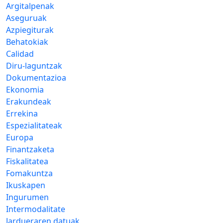
Argitalpenak
Aseguruak
Azpiegiturak
Behatokiak
Calidad
Diru-laguntzak
Dokumentazioa
Ekonomia
Erakundeak
Errekina
Espezialitateak
Europa
Finantzaketa
Fiskalitatea
Fomakuntza
Ikuskapen
Ingurumen
Intermodalitate
Jardueraren datuak