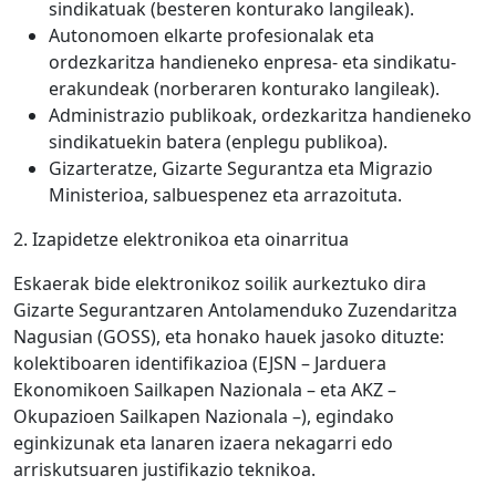
sindikatuak (besteren konturako langileak).
Autonomoen elkarte profesionalak eta
ordezkaritza handieneko enpresa- eta sindikatu-
erakundeak (norberaren konturako langileak).
Administrazio publikoak, ordezkaritza handieneko
sindikatuekin batera (enplegu publikoa).
Gizarteratze, Gizarte Segurantza eta Migrazio
Ministerioa, salbuespenez eta arrazoituta.
2. Izapidetze elektronikoa eta oinarritua
Eskaerak bide elektronikoz soilik aurkeztuko dira
Gizarte Segurantzaren Antolamenduko Zuzendaritza
Nagusian (GOSS), eta honako hauek jasoko dituzte:
kolektiboaren identifikazioa (EJSN – Jarduera
Ekonomikoen Sailkapen Nazionala – eta AKZ –
Okupazioen Sailkapen Nazionala –), egindako
eginkizunak eta lanaren izaera nekagarri edo
arriskutsuaren justifikazio teknikoa.