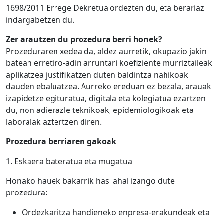
1698/2011 Errege Dekretua ordezten du, eta berariaz
indargabetzen du.
Zer arautzen du prozedura berri honek?
Prozeduraren xedea da, aldez aurretik, okupazio jakin
batean erretiro-adin arruntari koefiziente murriztaileak
aplikatzea justifikatzen duten baldintza nahikoak
dauden ebaluatzea. Aurreko ereduan ez bezala, arauak
izapidetze egituratua, digitala eta kolegiatua ezartzen
du, non adierazle teknikoak, epidemiologikoak eta
laboralak aztertzen diren.
Prozedura berriaren gakoak
1. Eskaera bateratua eta mugatua
Honako hauek bakarrik hasi ahal izango dute
prozedura:
Ordezkaritza handieneko enpresa-erakundeak eta