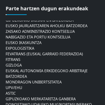
GIPUZKOAKO MERKATARITZA GANBERA
DONOSTIAKO UDALEKO MUGIKORTASUNERAKO
Parte hartzen dugun erakundeak
AHOLKU BATZORDEA
GIPUZKOAKO IKUSKAPEN BATZORDEA
EUSKO JAURLARITZAREN AHOLKU BATZORDEA
ZAISAKO ADMINISTRAZIO KONTSEILUA
NABIGAZIO ETA PORTU KONTSEILUA
EUSKO IKASKUNTZA
EXPOLOGISTIKA
FEVATRANS (EUSKAL GARRAIO FEDERAZIOA)
FITRANS
GIZLOGA
EUSKAL AUTONOMIA ERKIDEGOKO ARBITRAJE
BATZORDEA
MONDRAGON UNIBERTSITATEA
UPV/EHU
ASTIC
GIPUZKOAKO MERKATARITZA GANBERA
DONOSTIAKO UDALEKO MUGIKORTASUNERAKO