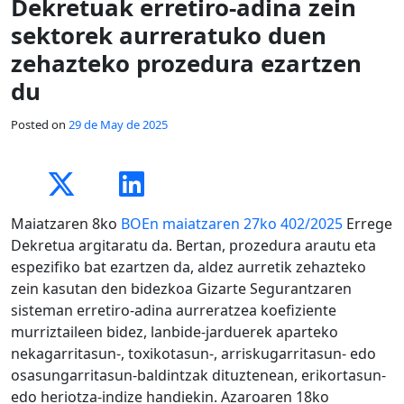
Dekretuak erretiro-adina zein
sektorek aurreratuko duen
zehazteko prozedura ezartzen
du
Posted on
29 de May de 2025
Maiatzaren 8ko
BOEn maiatzaren 27ko 402/2025
Errege
Dekretua argitaratu da. Bertan, prozedura arautu eta
espezifiko bat ezartzen da, aldez aurretik zehazteko
zein kasutan den bidezkoa Gizarte Segurantzaren
sisteman erretiro-adina aurreratzea koefiziente
murriztaileen bidez, lanbide-jarduerek aparteko
nekagarritasun-, toxikotasun-, arriskugarritasun- edo
osasungarritasun-baldintzak dituztenean, erikortasun-
edo heriotza-indize handiekin. Azaroaren 18ko