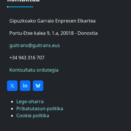
Gipuzkoako Garraio Enpresen Elkartea
Portu-Etxe kalea 9, 1.a, 20018 - Donostia
guitrans@guitrans.eus
+34 943 316 707
Kontsultatu ordutegia
Lege-oharra
Pribatutasun-politika
Cookie politika
ASTIC