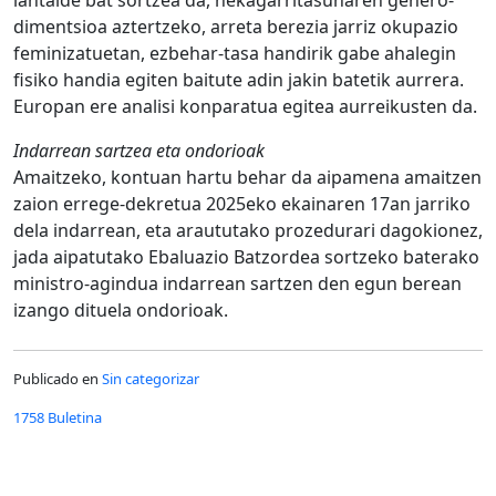
dimentsioa aztertzeko, arreta berezia jarriz okupazio
feminizatuetan, ezbehar-tasa handirik gabe ahalegin
fisiko handia egiten baitute adin jakin batetik aurrera.
Europan ere analisi konparatua egitea aurreikusten da.
Indarrean sartzea eta ondorioak
Amaitzeko, kontuan hartu behar da aipamena amaitzen
zaion errege-dekretua 2025eko ekainaren 17an jarriko
dela indarrean, eta araututako prozedurari dagokionez,
jada aipatutako Ebaluazio Batzordea sortzeko baterako
ministro-agindua indarrean sartzen den egun berean
izango dituela ondorioak.
Publicado en
Sin categorizar
1758 Buletina