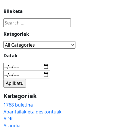
Bilaketa
Kategoriak
Datak
Kategoriak
1768 buletina
Abantailak eta deskontuak
ADR
Araudia