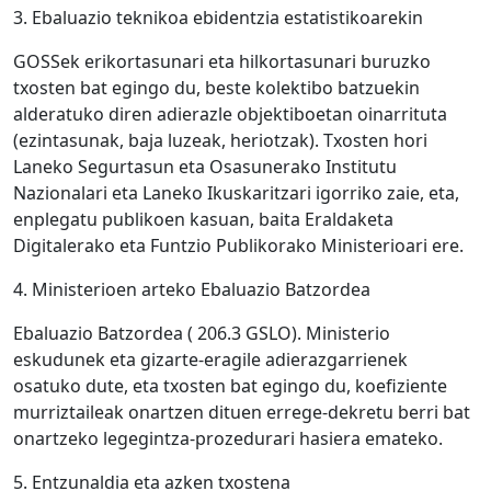
3. Ebaluazio teknikoa ebidentzia estatistikoarekin
GOSSek erikortasunari eta hilkortasunari buruzko
txosten bat egingo du, beste kolektibo batzuekin
alderatuko diren adierazle objektiboetan oinarrituta
(ezintasunak, baja luzeak, heriotzak). Txosten hori
Laneko Segurtasun eta Osasunerako Institutu
Nazionalari eta Laneko Ikuskaritzari igorriko zaie, eta,
enplegatu publikoen kasuan, baita Eraldaketa
Digitalerako eta Funtzio Publikorako Ministerioari ere.
4. Ministerioen arteko Ebaluazio Batzordea
Ebaluazio Batzordea ( 206.3 GSLO). Ministerio
eskudunek eta gizarte-eragile adierazgarrienek
osatuko dute, eta txosten bat egingo du, koefiziente
murriztaileak onartzen dituen errege-dekretu berri bat
onartzeko legegintza-prozedurari hasiera emateko.
5. Entzunaldia eta azken txostena