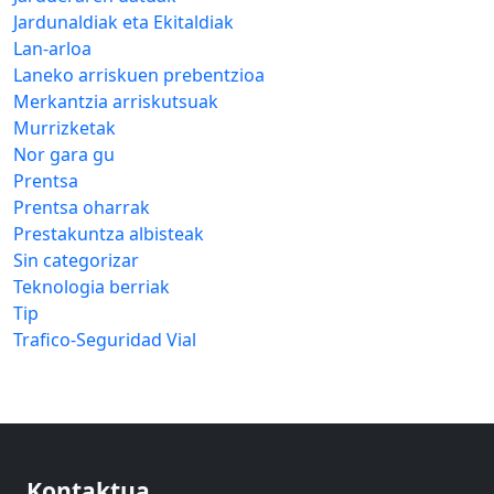
Jardunaldiak eta Ekitaldiak
Lan-arloa
Laneko arriskuen prebentzioa
Merkantzia arriskutsuak
Murrizketak
Nor gara gu
Prentsa
Prentsa oharrak
Prestakuntza albisteak
Sin categorizar
Teknologia berriak
Tip
Trafico-Seguridad Vial
Kontaktua