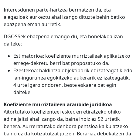
Interesdunen parte-hartzea bermatzen da, eta
alegazioak aurkeztu ahal izango dituzte behin betiko
ebazpena eman aurretik.
DGOSSek ebazpena emango du, eta honelakoa izan
daiteke:
Estimatorioa: koefiziente murriztaileak aplikatzeko
errege-dekretu berri bat proposatuko da.
Ezestekoa: baldintza objektiborik ez izateagatik edo
lan-ingurunea egokitzeko aukerarik ez izateagatik.
4 urte igaro ondoren, beste eskaera bat egin
daiteke.
Koefiziente murriztaileen araubide juridikoa
Aitortutako koefizienteei esker, erretiratzeko ohiko
adina jaitsi ahal izango da, baina inoiz ez 52 urtetik
behera. Aurreratutako denbora pentsioa kalkulatzeko
baino ez da kotizatutzat jotzen. Berariaz debekatzen da