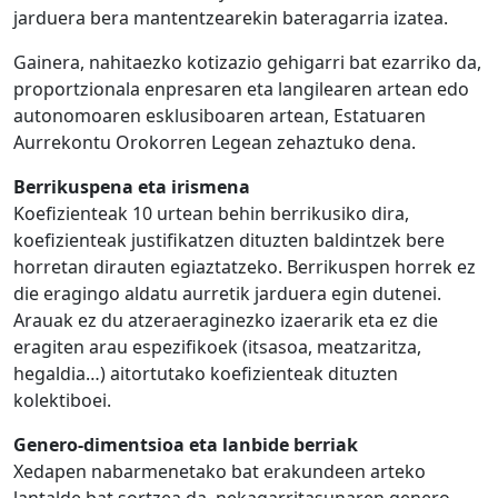
jarduera bera mantentzearekin bateragarria izatea.
Gainera, nahitaezko kotizazio gehigarri bat ezarriko da,
proportzionala enpresaren eta langilearen artean edo
autonomoaren esklusiboaren artean, Estatuaren
Aurrekontu Orokorren Legean zehaztuko dena.
Berrikuspena eta irismena
Koefizienteak 10 urtean behin berrikusiko dira,
koefizienteak justifikatzen dituzten baldintzek bere
horretan dirauten egiaztatzeko. Berrikuspen horrek ez
die eragingo aldatu aurretik jarduera egin dutenei.
Arauak ez du atzeraeraginezko izaerarik eta ez die
eragiten arau espezifikoek (itsasoa, meatzaritza,
hegaldia…) aitortutako koefizienteak dituzten
kolektiboei.
Genero-dimentsioa eta lanbide berriak
Xedapen nabarmenetako bat erakundeen arteko
lantalde bat sortzea da, nekagarritasunaren genero-