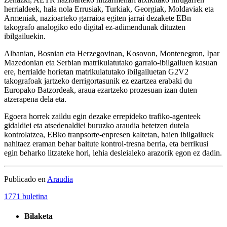
herrialdeek, hala nola Errusiak, Turkiak, Georgiak, Moldaviak eta
Armeniak, nazioarteko garraioa egiten jarrai dezakete EBn
takografo analogiko edo digital ez-adimendunak dituzten
ibilgailuekin.
Albanian, Bosnian eta Herzegovinan, Kosovon, Montenegron, Ipar
Mazedonian eta Serbian matrikulatutako garraio-ibilgailuen kasuan
ere, herrialde horietan matrikulatutako ibilgailuetan G2V2
takografoak jartzeko derrigortasunik ez ezartzea erabaki du
Europako Batzordeak, araua ezartzeko prozesuan izan duten
atzerapena dela eta.
Egoera horrek zaildu egin dezake errepideko trafiko-agenteek
gidaldiei eta atsedenaldiei buruzko araudia betetzen dutela
kontrolatzea, EBko tranpsorte-enpresen kaltetan, haien ibilgailuek
nahitaez eraman behar baitute kontrol-tresna berria, eta berrikusi
egin beharko litzateke hori, lehia desleialeko arazorik egon ez dadin.
Publicado en
Araudia
1771 buletina
Bilaketa