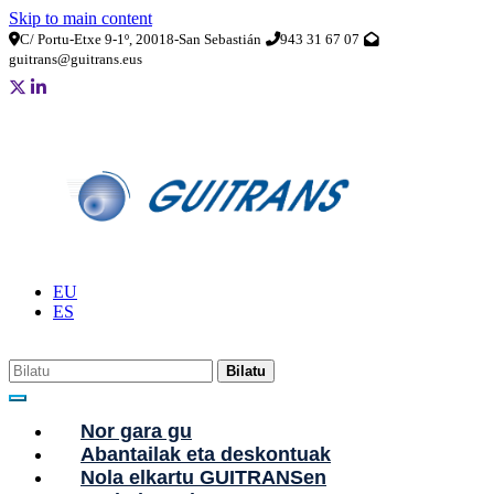
Skip to main content
C/ Portu-Etxe 9-1º, 20018-San Sebastián
943 31 67 07
guitrans@guitrans.eus
EU
ES
Bilatu
Nor gara gu
Abantailak eta deskontuak
Nola elkartu GUITRANSen