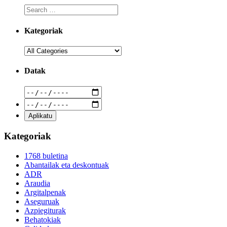
Kategoriak
Datak
Kategoriak
1768 buletina
Abantailak eta deskontuak
ADR
Araudia
Argitalpenak
Aseguruak
Azpiegiturak
Behatokiak