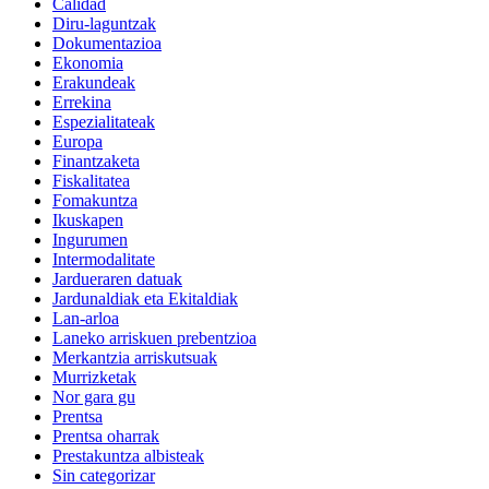
Calidad
Diru-laguntzak
Dokumentazioa
Ekonomia
Erakundeak
Errekina
Espezialitateak
Europa
Finantzaketa
Fiskalitatea
Fomakuntza
Ikuskapen
Ingurumen
Intermodalitate
Jardueraren datuak
Jardunaldiak eta Ekitaldiak
Lan-arloa
Laneko arriskuen prebentzioa
Merkantzia arriskutsuak
Murrizketak
Nor gara gu
Prentsa
Prentsa oharrak
Prestakuntza albisteak
Sin categorizar