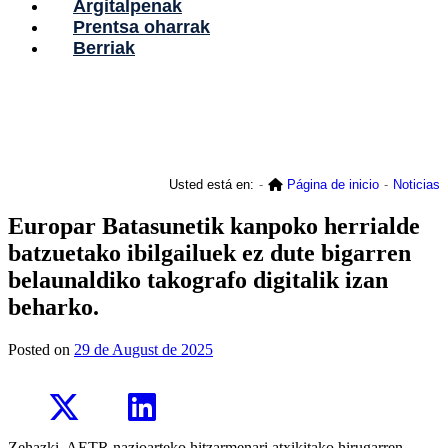
Argitalpenak
Prentsa oharrak
Berriak
Usted está en:
Página de inicio
Noticias
Europar Batasunetik kanpoko herrialde
batzuetako ibilgailuek ez dute bigarren
belaunaldiko takografo digitalik izan
beharko.
Posted on
29 de August de 2025
Zehazki, AETR nazioarteko hitzarmenari atxikitako hirugarren