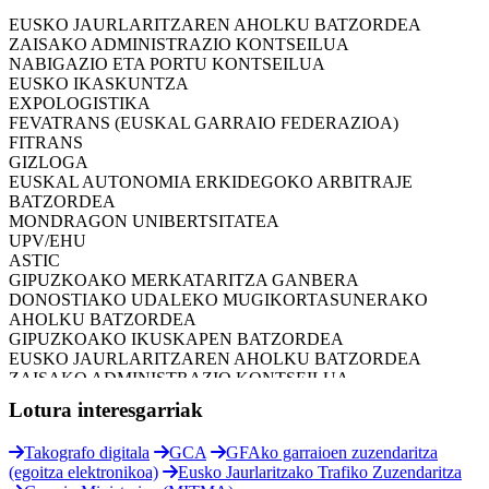
GIPUZKOAKO IKUSKAPEN BATZORDEA
EUSKO JAURLARITZAREN AHOLKU BATZORDEA
ZAISAKO ADMINISTRAZIO KONTSEILUA
NABIGAZIO ETA PORTU KONTSEILUA
EUSKO IKASKUNTZA
EXPOLOGISTIKA
FEVATRANS (EUSKAL GARRAIO FEDERAZIOA)
FITRANS
GIZLOGA
EUSKAL AUTONOMIA ERKIDEGOKO ARBITRAJE
BATZORDEA
MONDRAGON UNIBERTSITATEA
UPV/EHU
ASTIC
GIPUZKOAKO MERKATARITZA GANBERA
DONOSTIAKO UDALEKO MUGIKORTASUNERAKO
AHOLKU BATZORDEA
GIPUZKOAKO IKUSKAPEN BATZORDEA
EUSKO JAURLARITZAREN AHOLKU BATZORDEA
ZAISAKO ADMINISTRAZIO KONTSEILUA
NABIGAZIO ETA PORTU KONTSEILUA
Lotura interesgarriak
EUSKO IKASKUNTZA
EXPOLOGISTIKA
FEVATRANS (EUSKAL GARRAIO FEDERAZIOA)
Takografo digitala
GCA
GFAko garraioen zuzendaritza
FITRANS
(egoitza elektronikoa)
Eusko Jaurlaritzako Trafiko Zuzendaritza