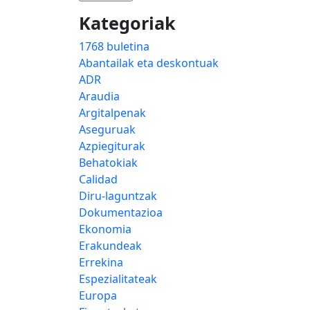
Kategoriak
1768 buletina
Abantailak eta deskontuak
ADR
Araudia
Argitalpenak
Aseguruak
Azpiegiturak
Behatokiak
Calidad
Diru-laguntzak
Dokumentazioa
Ekonomia
Erakundeak
Errekina
Espezialitateak
Europa