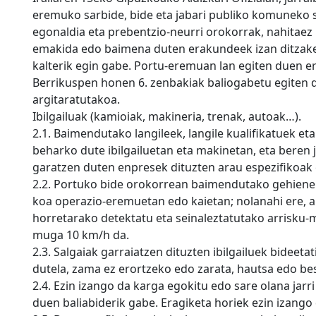
eremuko sarbide, bide eta jabari publiko komuneko s
egonaldia eta prebentzio-neurri orokorrak, nahitaez
emakida edo baimena duten erakundeek izan ditzakete
kalterik egin gabe. Portu-eremuan lan egiten duen 
Berrikuspen honen 6. zenbakiak baliogabetu egiten
argitaratutakoa.
Ibilgailuak (kamioiak, makineria, trenak, autoak…).
2.1. Baimendutako langileek, langile kualifikatuek e
beharko dute ibilgailuetan eta makinetan, eta beren
garatzen duten enpresek dituzten arau espezifikoak 
2.2. Portuko bide orokorrean baimendutako gehiene
koa operazio-eremuetan edo kaietan; nolanahi ere, 
horretarako detektatu eta seinaleztatutako arrisku-
muga 10 km/h da.
2.3. Salgaiak garraiatzen dituzten ibilgailuek bideet
dutela, zama ez erortzeko edo zarata, hautsa edo be
2.4. Ezin izango da karga egokitu edo sare olana jar
duen baliabiderik gabe. Eragiketa horiek ezin izango 