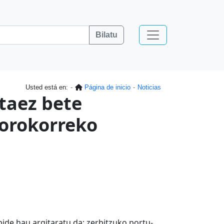
Bilatu
Usted está en:
Página de inicio
Noticias
taez bete
 orokorreko
ibide hau argitaratu da: zerbitzuko portu-