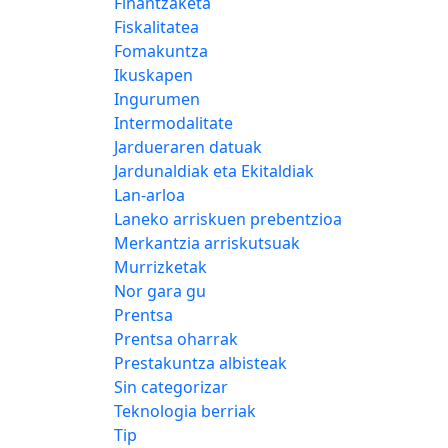
Finantzaketa
Fiskalitatea
Fomakuntza
Ikuskapen
Ingurumen
Intermodalitate
Jardueraren datuak
Jardunaldiak eta Ekitaldiak
Lan-arloa
Laneko arriskuen prebentzioa
Merkantzia arriskutsuak
Murrizketak
Nor gara gu
Prentsa
Prentsa oharrak
Prestakuntza albisteak
Sin categorizar
Teknologia berriak
Tip