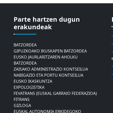
Parte hartzen dugun
ASTIC
GIPUZKOAKO MERKATARITZA GANBERA
erakundeak
DONOSTIAKO UDALEKO
MUGIKORTASUNERAKO AHOLKU
BATZORDEA
GIPUZKOAKO IKUSKAPEN BATZORDEA
EUSKO JAURLARITZAREN AHOLKU
BATZORDEA
ZAISAKO ADMINISTRAZIO KONTSEILUA
NABIGAZIO ETA PORTU KONTSEILUA
EUSKO IKASKUNTZA
EXPOLOGISTIKA
FEVATRANS (EUSKAL GARRAIO FEDERAZIOA)
FITRANS
GIZLOGA
EUSKAL AUTONOMIA ERKIDEGOKO