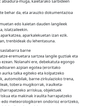
ra: abiadura-muga, kaietarako sarbideen
bete behar da, eta arauzko dokumentazioa
eremuetan edo kaietan dauden langileek
 islatzaileekin.
aparkatzea, aparkalekuetan izan ezik.
an, trenbideak du lehentasuna.
tsaslabarra barne
ratze-eremuetara sartzea langile guztiak eta
an ezean. Nolanahi ere, debekatuta egongo
adioaren azpian egotea (eroritako
 aurka talka egiteko eta kolpatzeko
ak, automobilak, barne-zirkulazioko trena,
ileak, tobera mugikorrak, iraulketa-
 (harrapatzeko arriskua, objektuek
iskua eta makinak iraulita harrapatzeko
iko edo meteorologikoren ondorioz erortzeko,