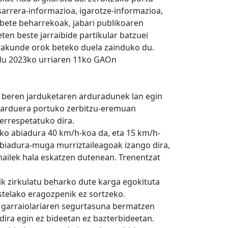
arrera-informazioa, igarotze-informazioa,
 bete beharrekoak, jabari publikoaren
n beste jarraibide partikular batzuei
erakunde orok beteko duela zainduko du.
 du 2023ko urriaren 11ko GAOn
ta beren jarduketaren arduradunek lan egin
 jarduera portuko zerbitzu-eremuan
errespetatuko dira.
ko abiadura 40 km/h-koa da, eta 15 km/h-
abiadura-muga murriztaileagoak izango dira,
mailek hala eskatzen dutenean. Trenentzat
atik zirkulatu beharko dute karga egokituta
stelako eragozpenik ez sortzeko.
ri garraiolariaren segurtasuna bermatzen
dira egin ez bideetan ez bazterbideetan.