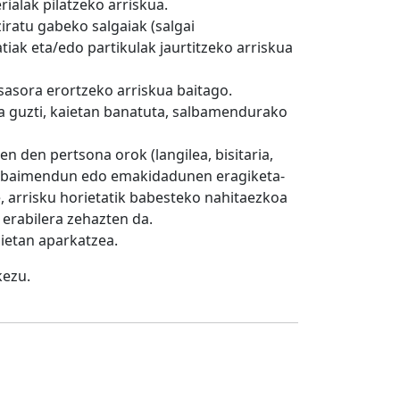
ialak pilatzeko arriskua.
iratu gabeko salgaiak (salgai
iak eta/edo partikulak jaurtitzeko arriskua
itsasora erortzeko arriskua baitago.
a guzti, kaietan banatuta, salbamendurako
en den pertsona orok (langilea, bisitaria,
a baimendun edo emakidadunen eragiketa-
 arrisku horietatik babesteko nahitaezkoa
rabilera zehazten da.
ietan aparkatzea.
kezu.