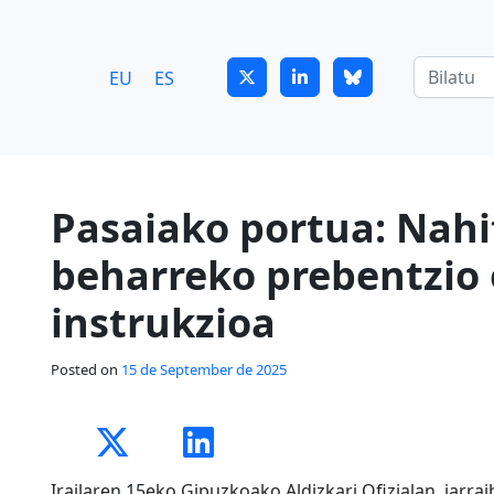
7
guitrans@guitrans.eus
EU
ES
Pasaiako portua: Nahi
beharreko prebentzio
instrukzioa
Posted on
15 de September de 2025
Irailaren 15eko Gipuzkoako Aldizkari Ofizialan, jarra