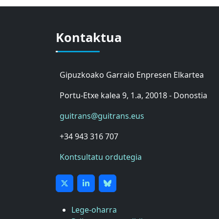
Kontaktua
Gipuzkoako Garraio Enpresen Elkartea
Portu-Etxe kalea 9, 1.a, 20018 - Donostia
guitrans@guitrans.eus
+34 943 316 707
Kontsultatu ordutegia
Lege-oharra