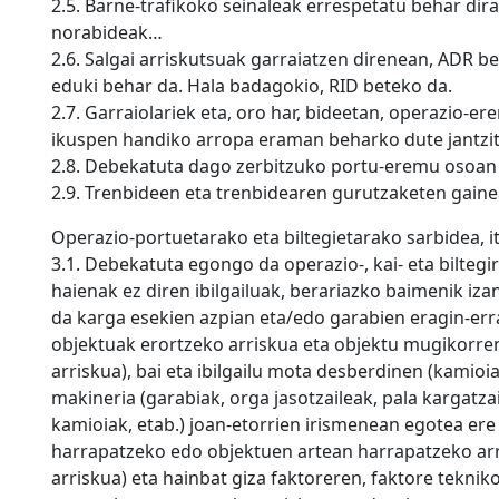
2.5. Barne-trafikoko seinaleak errespetatu behar di
norabideak…
2.6. Salgai arriskutsuak garraiatzen direnean, ADR 
eduki behar da. Hala badagokio, RID beteko da.
2.7. Garraiolariek eta, oro har, bideetan, operazio-
ikuspen handiko arropa eraman beharko dute jantzita,
2.8. Debekatuta dago zerbitzuko portu-eremu osoan 
2.9. Trenbideen eta trenbidearen gurutzaketen gaine
Operazio-portuetarako eta biltegietarako sarbidea, i
3.1. Debekatuta egongo da operazio-, kai- eta biltegi
haienak ez diren ibilgailuak, berariazko baimenik iz
da karga esekien azpian eta/edo garabien eragin-err
objektuak erortzeko arriskua eta objektu mugikorren
arriskua), bai eta ibilgailu mota desberdinen (kamioi
makineria (garabiak, orga jasotzaileak, pala kargatza
kamioiak, etab.) joan-etorrien irismenean egotea ere
harrapatzeko edo objektuen artean harrapatzeko arr
arriskua) eta hainbat giza faktoreren, faktore tekn