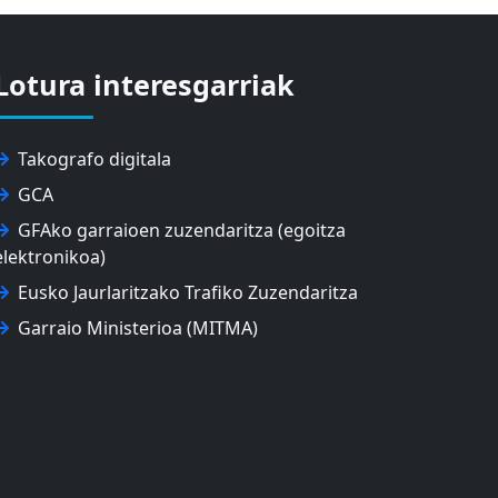
Lotura interesgarriak
Takografo digitala
GCA
GFAko garraioen zuzendaritza (egoitza
elektronikoa)
Eusko Jaurlaritzako Trafiko Zuzendaritza
Garraio Ministerioa (MITMA)