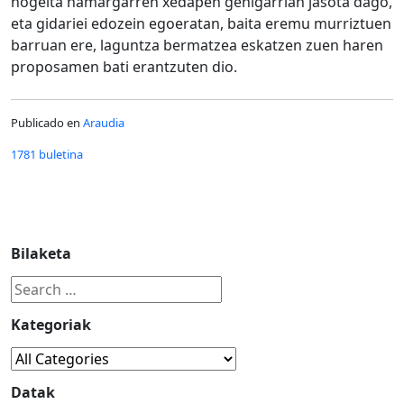
hogeita hamargarren xedapen gehigarrian jasota dago,
eta gidariei edozein egoeratan, baita eremu murriztuen
barruan ere, laguntza bermatzea eskatzen zuen haren
proposamen bati erantzuten dio.
Publicado en
Araudia
1781 buletina
Bilaketa
Kategoriak
Datak