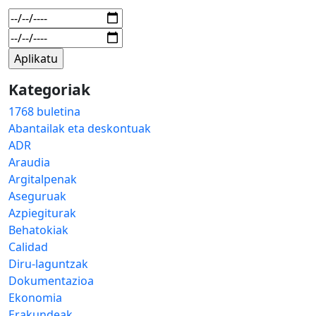
Kategoriak
1768 buletina
Abantailak eta deskontuak
ADR
Araudia
Argitalpenak
Aseguruak
Azpiegiturak
Behatokiak
Calidad
Diru-laguntzak
Dokumentazioa
Ekonomia
Erakundeak