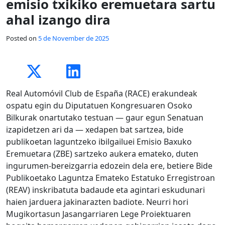
emisio txikiko eremuetara sartu
ahal izango dira
Posted on
5 de November de 2025
Real Automóvil Club de España (RACE) erakundeak
ospatu egin du Diputatuen Kongresuaren Osoko
Bilkurak onartutako testuan — gaur egun Senatuan
izapidetzen ari da — xedapen bat sartzea, bide
publikoetan laguntzeko ibilgailuei Emisio Baxuko
Eremuetara (ZBE) sartzeko aukera emateko, duten
ingurumen-bereizgarria edozein dela ere, betiere Bide
Publikoetako Laguntza Emateko Estatuko Erregistroan
(REAV) inskribatuta badaude eta agintari eskudunari
haien jarduera jakinarazten badiote. Neurri hori
Mugikortasun Jasangarriaren Lege Proiektuaren