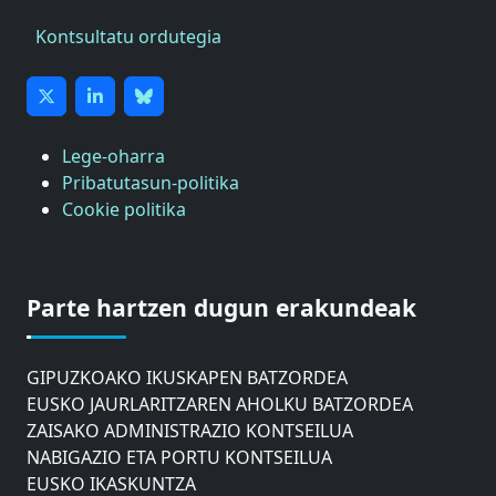
Kontsultatu ordutegia
Lege-oharra
Pribatutasun-politika
Cookie politika
ASTIC
GIPUZKOAKO MERKATARITZA GANBERA
Parte hartzen dugun erakundeak
DONOSTIAKO UDALEKO MUGIKORTASUNERAKO
AHOLKU BATZORDEA
GIPUZKOAKO IKUSKAPEN BATZORDEA
EUSKO JAURLARITZAREN AHOLKU BATZORDEA
ZAISAKO ADMINISTRAZIO KONTSEILUA
NABIGAZIO ETA PORTU KONTSEILUA
EUSKO IKASKUNTZA