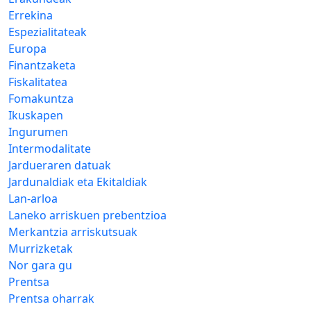
Errekina
Espezialitateak
Europa
Finantzaketa
Fiskalitatea
Fomakuntza
Ikuskapen
Ingurumen
Intermodalitate
Jardueraren datuak
Jardunaldiak eta Ekitaldiak
Lan-arloa
Laneko arriskuen prebentzioa
Merkantzia arriskutsuak
Murrizketak
Nor gara gu
Prentsa
Prentsa oharrak