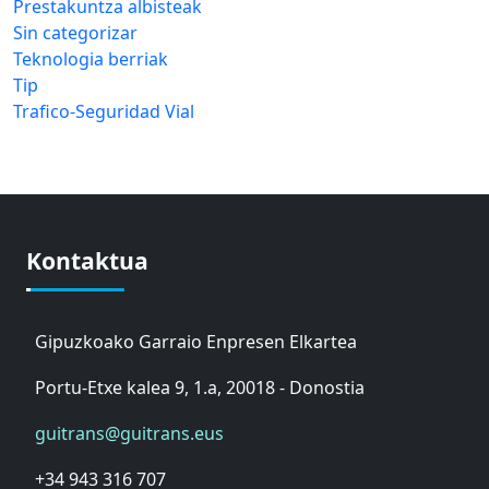
Prestakuntza albisteak
Sin categorizar
Teknologia berriak
Tip
Trafico-Seguridad Vial
Kontaktua
Gipuzkoako Garraio Enpresen Elkartea
Portu-Etxe kalea 9, 1.a, 20018 - Donostia
guitrans@guitrans.eus
+34 943 316 707