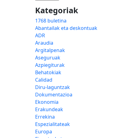
Kategoriak
1768 buletina
Abantailak eta deskontuak
ADR
Araudia
Argitalpenak
Aseguruak
Azpiegiturak
Behatokiak
Calidad
Diru-laguntzak
Dokumentazioa
Ekonomia
Erakundeak
Errekina
Espezialitateak
Europa