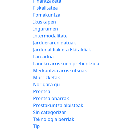
Finantzaketa
Fiskalitatea
Fomakuntza
Ikuskapen
Ingurumen
Intermodalitate
Jardueraren datuak
Jardunaldiak eta Ekitaldiak
Lan-arloa
Laneko arriskuen prebentzioa
Merkantzia arriskutsuak
Murrizketak
Nor gara gu
Prentsa
Prentsa oharrak
Prestakuntza albisteak
Sin categorizar
Teknologia berriak
Tip