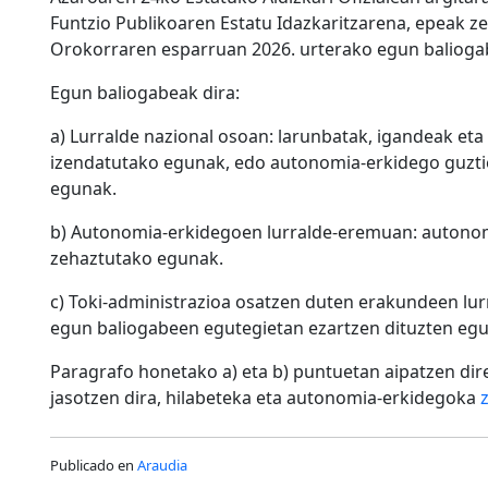
Funtzio Publikoaren Estatu Idazkaritzarena, epeak z
Orokorraren esparruan 2026. urterako egun balioga
Egun baliogabeak dira:
a) Lurralde nazional osoan: larunbatak, igandeak eta
izendatutako egunak, edo autonomia-erkidego guztie
egunak.
b) Autonomia-erkidegoen lurralde-eremuan: autonom
zehaztutako egunak.
c) Toki-administrazioa osatzen duten erakundeen l
egun baliogabeen egutegietan ezartzen dituzten eg
Paragrafo honetako a) eta b) puntuetan aipatzen di
jasotzen dira, hilabeteka eta autonomia-erkidegoka
Publicado en
Araudia