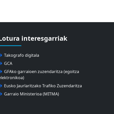
Lotura interesgarriak
Takografo digitala
GCA
GFAko garraioen zuzendaritza (egoitza
elektronikoa)
Eusko Jaurlaritzako Trafiko Zuzendaritza
Garraio Ministerioa (MITMA)