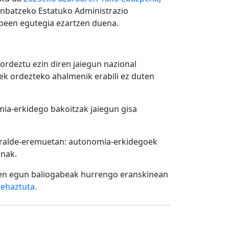
enbatzeko Estatuko Administrazio
been egutegia ezartzen duena.
 ordeztu ezin diren jaiegun nazional
k ordezteko ahalmenik erabili ez duten
ia-erkidego bakoitzak jaiegun gisa
urralde-eremuetan: autonomia-erkidegoek
unak.
ren egun baliogabeak hurrengo eranskinean
zehaztuta.