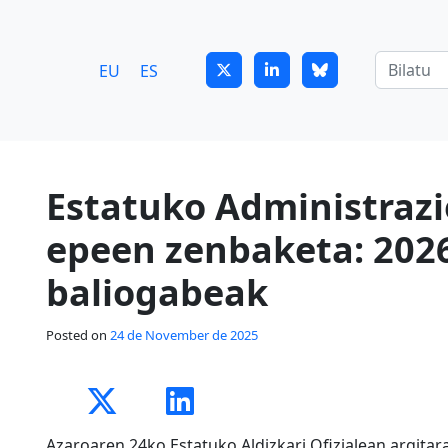
7
guitrans@guitrans.eus
EU
ES
Estatuko Administraz
epeen zenbaketa: 202
baliogabeak
Posted on
24 de November de 2025
Azaroaren 24ko Estatuko Aldizkari Ofizialean argitar