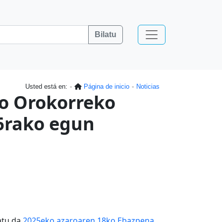
Bilatu
Usted está en:
Página de inicio
Noticias
io Orokorreko
6rako egun
atu da
2025eko azaroaren 18ko Ebazpena
,