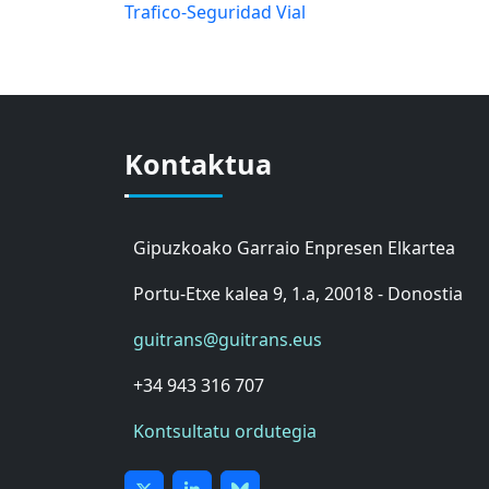
Trafico-Seguridad Vial
Kontaktua
Gipuzkoako Garraio Enpresen Elkartea
Portu-Etxe kalea 9, 1.a, 20018 - Donostia
guitrans@guitrans.eus
+34 943 316 707
Kontsultatu ordutegia