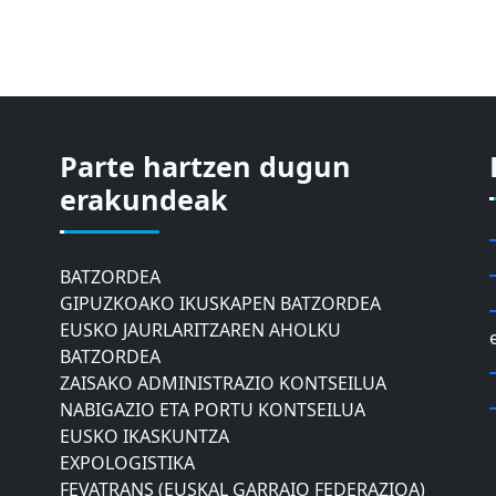
Parte hartzen dugun
ASTIC
GIPUZKOAKO MERKATARITZA GANBERA
erakundeak
DONOSTIAKO UDALEKO
MUGIKORTASUNERAKO AHOLKU
BATZORDEA
GIPUZKOAKO IKUSKAPEN BATZORDEA
EUSKO JAURLARITZAREN AHOLKU
BATZORDEA
ZAISAKO ADMINISTRAZIO KONTSEILUA
NABIGAZIO ETA PORTU KONTSEILUA
EUSKO IKASKUNTZA
EXPOLOGISTIKA
FEVATRANS (EUSKAL GARRAIO FEDERAZIOA)