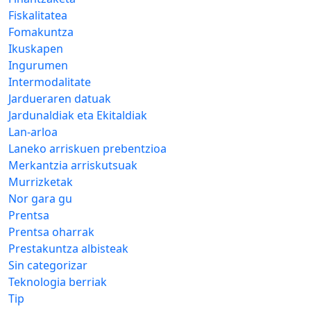
Fiskalitatea
Fomakuntza
Ikuskapen
Ingurumen
Intermodalitate
Jardueraren datuak
Jardunaldiak eta Ekitaldiak
Lan-arloa
Laneko arriskuen prebentzioa
Merkantzia arriskutsuak
Murrizketak
Nor gara gu
Prentsa
Prentsa oharrak
Prestakuntza albisteak
Sin categorizar
Teknologia berriak
Tip