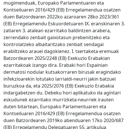
mugimenduak, Europako Parlamentuaren eta
Kontseiluaren 2016/429 (EB) Erregelamendua osatzen
duen Batzordearen 2022ko azaroaren 28ko 2023/361
(EB) Erregelamendu Eskuordetuaren IX. eranskinaren 3.
zatiaren 3. atalean ezarritako baldintzen arabera,
zerrendako zenbait gaixotasun prebenitzeko eta
kontrolatzeko albaitaritzako zenbait sendagai
erabiltzeko arauei dagokienez. I. txertaketa-eremuak
Batzordearen 2025/2248 (EB) Exekuzio Erabakian
ezarritakoak izango dira. Erabaki hori Espainian
dermatosi nodular kutsakorraren birusak eragindako
infekzioarekin lotutako larrialdi-neurri jakin batzuei
buruzkoa da, eta 2025/2076 (EB) Exekuzio Erabakia
indargabetzen du. Debeku hori aplikatuko da agintari
eskudunek ezarritako murrizketa-neurriek irauten
duten bitartean, Europako Parlamentuaren eta
Kontseiluaren 2016/429 (EB) Erregelamendua osatzen
duen Batzordearen 2019ko abenduaren 17ko 2020/687
(EB) Erregelamendu Delegatuaren 55. artikulua