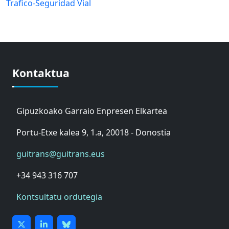
Trafico-Seguridad Vial
Kontaktua
Gipuzkoako Garraio Enpresen Elkartea
Portu-Etxe kalea 9, 1.a, 20018 - Donostia
guitrans@guitrans.eus
+34 943 316 707
Kontsultatu ordutegia