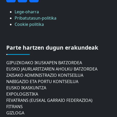
Lege-oharra
Pribatutasun-politika
Cookie politika
ASTIC
GIPUZKOAKO MERKATARITZA GANBERA
Parte hartzen dugun erakundeak
DONOSTIAKO UDALEKO MUGIKORTASUNERAKO
AHOLKU BATZORDEA
GIPUZKOAKO IKUSKAPEN BATZORDEA
EUSKO JAURLARITZAREN AHOLKU BATZORDEA
ZAISAKO ADMINISTRAZIO KONTSEILUA
NABIGAZIO ETA PORTU KONTSEILUA
EUSKO IKASKUNTZA
EXPOLOGISTIKA
FEVATRANS (EUSKAL GARRAIO FEDERAZIOA)
FITRANS
GIZLOGA