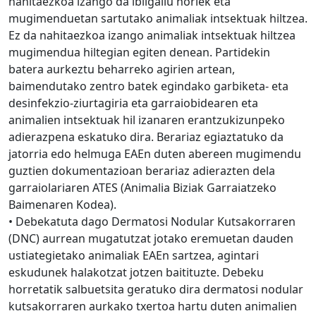
nahitaezkoa izango da ibilgailu horiek eta
mugimenduetan sartutako animaliak intsektuak hiltzea.
Ez da nahitaezkoa izango animaliak intsektuak hiltzea
mugimendua hiltegian egiten denean. Partidekin
batera aurkeztu beharreko agirien artean,
baimendutako zentro batek egindako garbiketa- eta
desinfekzio-ziurtagiria eta garraiobidearen eta
animalien intsektuak hil izanaren erantzukizunpeko
adierazpena eskatuko dira. Berariaz egiaztatuko da
jatorria edo helmuga EAEn duten abereen mugimendu
guztien dokumentazioan berariaz adierazten dela
garraiolariaren ATES (Animalia Biziak Garraiatzeko
Baimenaren Kodea).
• Debekatuta dago Dermatosi Nodular Kutsakorraren
(DNC) aurrean mugatutzat jotako eremuetan dauden
ustiategietako animaliak EAEn sartzea, agintari
eskudunek halakotzat jotzen baitituzte. Debeku
horretatik salbuetsita geratuko dira dermatosi nodular
kutsakorraren aurkako txertoa hartu duten animalien