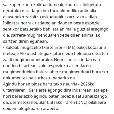
sailkapen zooteknikoa dutenak, kautelaz ibilgetuta
geratuko dira dagokion foru-aldundiko animalia-
osasuneko zerbitzu eskudunak ezarritako aldian.
Ibilgetze horrek ustiategian dauden beste espezie
sentikor batzuetako behi eta animalia guztiei eragingo
die, sarrera-mugimenduaren xede diren animaliak
sartzen diren egunean.
• Zaldiak mugitzeko txartelaren (TME) baliozkotasuna
etetea, EAEko ustiategiak jatorri edo helmuga dituzten
zaldi-mugimenduetarako. Neurri horiek indarrean
dauden bitartean, zaldi-espezieko aziendaren
mugimenduekin batera abere-mugimenduari buruzko
dokumentazioa aurkeztu beharko da.
Agindu honen bidez hartutako neurriak 2026ko
urtarrilaren 15era arte egongo dira indarrean, eta epe
hori berariazko agindu baten bidez luzatu ahal izango
da, dermatosi nodular kutsakorraren (DNC) bilakaera
epidemiologikoaren arabera.