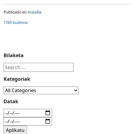
Publicado en
Araudia
1785 buletina
Bilaketa
Kategoriak
Datak