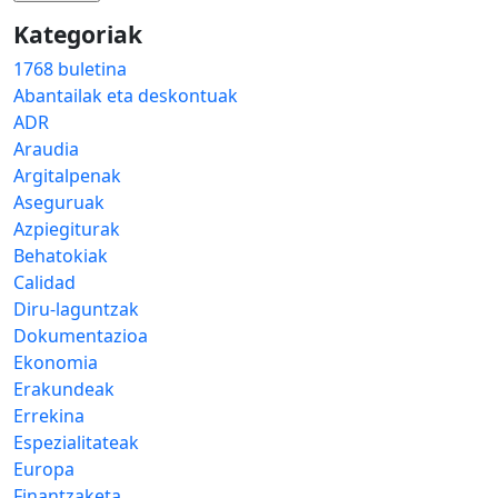
Kategoriak
1768 buletina
Abantailak eta deskontuak
ADR
Araudia
Argitalpenak
Aseguruak
Azpiegiturak
Behatokiak
Calidad
Diru-laguntzak
Dokumentazioa
Ekonomia
Erakundeak
Errekina
Espezialitateak
Europa
Finantzaketa