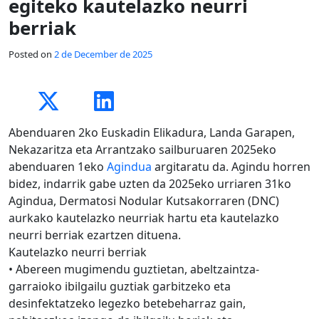
egiteko kautelazko neurri
berriak
Posted on
2 de December de 2025
Abenduaren 2ko Euskadin Elikadura, Landa Garapen,
Nekazaritza eta Arrantzako sailburuaren 2025eko
abenduaren 1eko
Agindua
argitaratu da. Agindu horren
bidez, indarrik gabe uzten da 2025eko urriaren 31ko
Agindua, Dermatosi Nodular Kutsakorraren (DNC)
aurkako kautelazko neurriak hartu eta kautelazko
neurri berriak ezartzen dituena.
Kautelazko neurri berriak
• Abereen mugimendu guztietan, abeltzaintza-
garraioko ibilgailu guztiak garbitzeko eta
desinfektatzeko legezko betebeharraz gain,