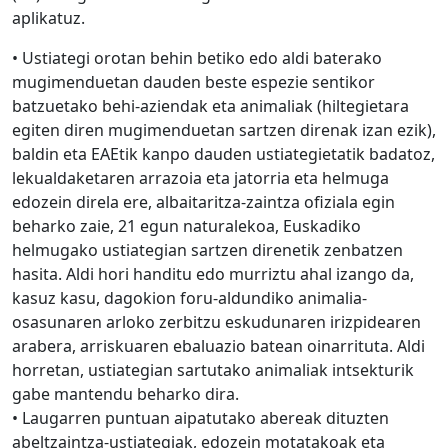
aplikatuz.
• Ustiategi orotan behin betiko edo aldi baterako
mugimenduetan dauden beste espezie sentikor
batzuetako behi-aziendak eta animaliak (hiltegietara
egiten diren mugimenduetan sartzen direnak izan ezik),
baldin eta EAEtik kanpo dauden ustiategietatik badatoz,
lekualdaketaren arrazoia eta jatorria eta helmuga
edozein direla ere, albaitaritza-zaintza ofiziala egin
beharko zaie, 21 egun naturalekoa, Euskadiko
helmugako ustiategian sartzen direnetik zenbatzen
hasita. Aldi hori handitu edo murriztu ahal izango da,
kasuz kasu, dagokion foru-aldundiko animalia-
osasunaren arloko zerbitzu eskudunaren irizpidearen
arabera, arriskuaren ebaluazio batean oinarrituta. Aldi
horretan, ustiategian sartutako animaliak intsekturik
gabe mantendu beharko dira.
• Laugarren puntuan aipatutako abereak dituzten
abeltzaintza-ustiategiak, edozein motatakoak eta