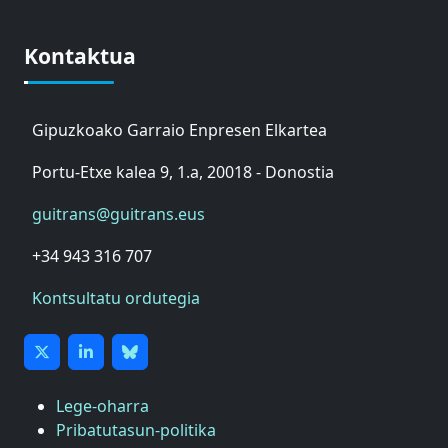
Kontaktua
Gipuzkoako Garraio Enpresen Elkartea
Portu-Etxe kalea 9, 1.a, 20018 - Donostia
guitrans@guitrans.eus
+34 943 316 707
Kontsultatu ordutegia
Lege-oharra
Pribatutasun-politika