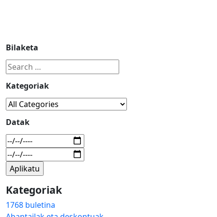
Bilaketa
Kategoriak
Datak
Kategoriak
1768 buletina
Abantailak eta deskontuak