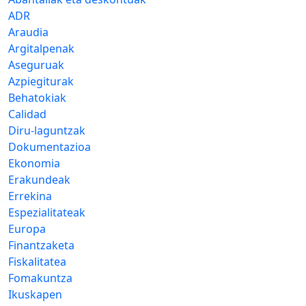
ADR
Araudia
Argitalpenak
Aseguruak
Azpiegiturak
Behatokiak
Calidad
Diru-laguntzak
Dokumentazioa
Ekonomia
Erakundeak
Errekina
Espezialitateak
Europa
Finantzaketa
Fiskalitatea
Fomakuntza
Ikuskapen