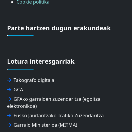
Cookie politika
Parte hartzen dugun erakundeak
Lotura interesgarriak
Takografo digitala
GCA
GFAko garraioen zuzendaritza (egoitza
elektronikoa)
Eusko Jaurlaritzako Trafiko Zuzendaritza
Garraio Ministerioa (MITMA)