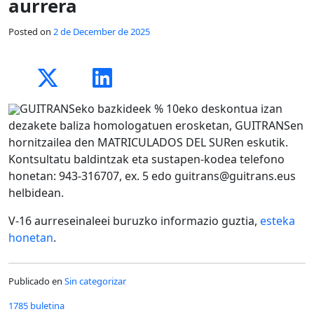
aurrera
Posted on
2 de December de 2025
GUITRANSeko bazkideek % 10eko deskontua izan
dezakete baliza homologatuen erosketan, GUITRANSen
hornitzailea den MATRICULADOS DEL SURen eskutik.
Kontsultatu baldintzak eta sustapen-kodea telefono
honetan: 943-316707, ex. 5 edo guitrans@guitrans.eus
helbidean.
V-16 aurreseinaleei buruzko informazio guztia,
esteka
honetan
.
Publicado en
Sin categorizar
1785 buletina