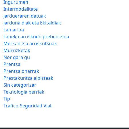
Ingurumen
Intermodalitate
Jardueraren datuak
Jardunaldiak eta Ekitaldiak
Lan-arloa
Laneko arriskuen prebentzioa
Merkantzia arriskutsuak
Murrizketak
Nor gara gu
Prentsa
Prentsa oharrak
Prestakuntza albisteak
Sin categorizar
Teknologia berriak
Tip
Trafico-Seguridad Vial