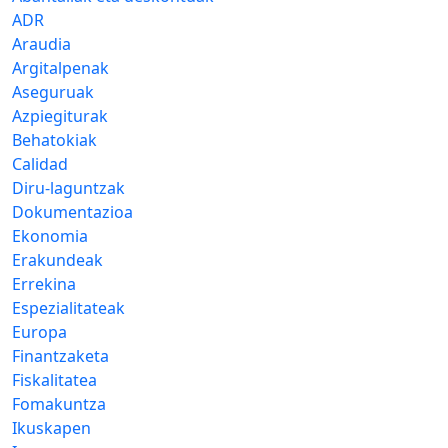
ADR
Araudia
Argitalpenak
Aseguruak
Azpiegiturak
Behatokiak
Calidad
Diru-laguntzak
Dokumentazioa
Ekonomia
Erakundeak
Errekina
Espezialitateak
Europa
Finantzaketa
Fiskalitatea
Fomakuntza
Ikuskapen