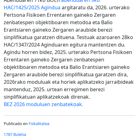
HAC/1425/2025 Agindua
argitaratu da, 2026. urterako
Pertsona Fisikoen Errentaren gaineko Zergaren
zenbatespen objektiboaren metodoa eta Balio
Erantsiaren gaineko Zergaren araubide berezi
sinplifikatua garatzen dituena. Testuak azaroaren 28ko
HAC/1347/2024 Aginduaren egitura mantentzen du.
Agindu horren bidez, 2025. urterako Pertsona Fisikoen
Errentaren gaineko Zergaren zenbatespen
objektiboaren metodoa eta Balio Erantsiaren gaineko
Zergaren araubide berezi sinplifikatua garatzen dira,
2026rako moduluak eta horiek aplikatzeko jarraibideak
mantenduz, 2025. urtean erregimen berezi
sinplifikatuan aplikatzekoak direnak.
BEZ 2026 moduluen zenbatekoak.
Publicado en
Fiskalitatea
1787 Buletia