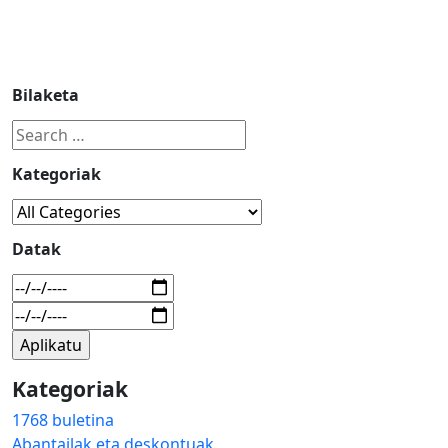
Bilaketa
Kategoriak
Datak
Kategoriak
1768 buletina
Abantailak eta deskontuak