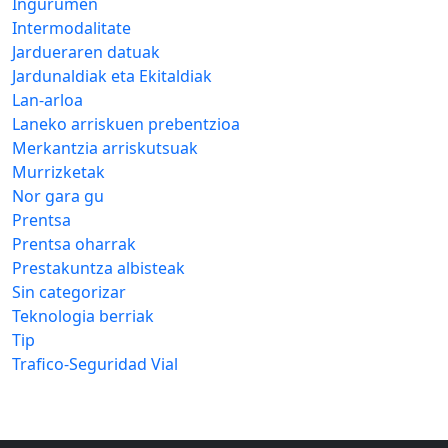
Ingurumen
Intermodalitate
Jardueraren datuak
Jardunaldiak eta Ekitaldiak
Lan-arloa
Laneko arriskuen prebentzioa
Merkantzia arriskutsuak
Murrizketak
Nor gara gu
Prentsa
Prentsa oharrak
Prestakuntza albisteak
Sin categorizar
Teknologia berriak
Tip
Trafico-Seguridad Vial