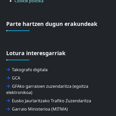
Cookie politika
Parte hartzen dugun erakundeak
Lotura interesgarriak
Takografo digitala
GCA
GFAko garraioen zuzendaritza (egoitza
elektronikoa)
Eusko Jaurlaritzako Trafiko Zuzendaritza
Garraio Ministerioa (MITMA)