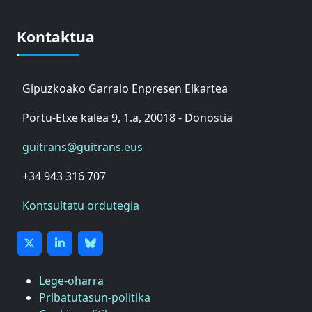
Kontaktua
Gipuzkoako Garraio Enpresen Elkartea
Portu-Etxe kalea 9, 1.a, 20018 - Donostia
guitrans@guitrans.eus
+34 943 316 707
Kontsultatu ordutegia
Lege-oharra
Pribatutasun-politika