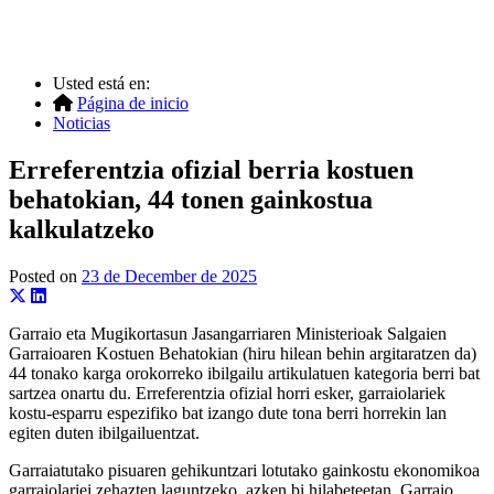
Usted está en:
Página de inicio
Noticias
Erreferentzia ofizial berria kostuen
behatokian, 44 tonen gainkostua
kalkulatzeko
Posted on
23 de December de 2025
Garraio eta Mugikortasun Jasangarriaren Ministerioak Salgaien
Garraioaren Kostuen Behatokian (hiru hilean behin argitaratzen da)
44 tonako karga orokorreko ibilgailu artikulatuen kategoria berri bat
sartzea onartu du. Erreferentzia ofizial horri esker, garraiolariek
kostu-esparru espezifiko bat izango dute tona berri horrekin lan
egiten duten ibilgailuentzat.
Garraiatutako pisuaren gehikuntzari lotutako gainkostu ekonomikoa
garraiolariei zehazten laguntzeko, azken bi hilabeteetan, Garraio