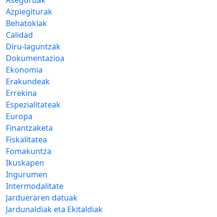
Azpiegiturak
Behatokiak
Calidad
Diru-laguntzak
Dokumentazioa
Ekonomia
Erakundeak
Errekina
Espezialitateak
Europa
Finantzaketa
Fiskalitatea
Fomakuntza
Ikuskapen
Ingurumen
Intermodalitate
Jardueraren datuak
Jardunaldiak eta Ekitaldiak