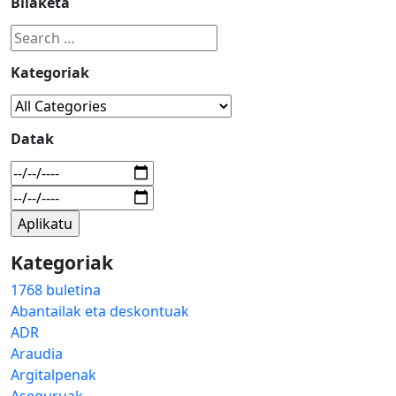
Bilaketa
Kategoriak
Datak
Kategoriak
1768 buletina
Abantailak eta deskontuak
ADR
Araudia
Argitalpenak
Aseguruak