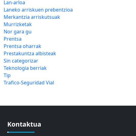
Lan-arloa
Laneko arriskuen prebentzioa
Merkantzia arriskutsuak
Murrizketak
Nor gara gu
Prentsa
Prentsa oharrak
Prestakuntza albisteak
Sin categorizar
Teknologia berriak
Tip
Trafico-Seguridad Vial
Kontaktua