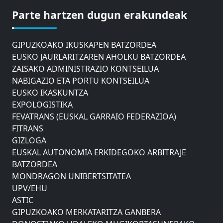
GIPUZKOAKO MERKATARITZA GANBERA
Parte hartzen dugun erakundeak
DONOSTIAKO UDALEKO MUGIKORTASUNERAKO
AHOLKU BATZORDEA
GIPUZKOAKO IKUSKAPEN BATZORDEA
EUSKO JAURLARITZAREN AHOLKU BATZORDEA
ZAISAKO ADMINISTRAZIO KONTSEILUA
NABIGAZIO ETA PORTU KONTSEILUA
EUSKO IKASKUNTZA
EXPOLOGISTIKA
FEVATRANS (EUSKAL GARRAIO FEDERAZIOA)
FITRANS
GIZLOGA
EUSKAL AUTONOMIA ERKIDEGOKO ARBITRAJE
BATZORDEA
MONDRAGON UNIBERTSITATEA
UPV/EHU
ASTIC
GIPUZKOAKO MERKATARITZA GANBERA
DONOSTIAKO UDALEKO MUGIKORTASUNERAKO