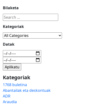
Bilaketa
Kategoriak
Datak
Kategoriak
1768 buletina
Abantailak eta deskontuak
ADR
Araudia