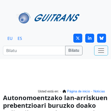
Skip to main content
EU
ES
Bilatu
Usted está en:
Página de inicio
Noticias
Autonomoentzako lan-arriskuen
prebentzioari buruzko doako