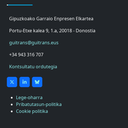
Gipuzkoako Garraio Enpresen Elkartea
Portu-Etxe kalea 9, 1.a, 20018 - Donostia
guitrans@guitrans.eus
+34 943 316 707
Kontsultatu ordutegia
Lege-oharra
Pribatutasun-politika
Cookie politika
ASTIC