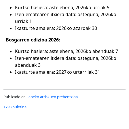
Kurtso hasiera: astelehena, 2026ko urriak 5
Izen-ematearen itxiera data: osteguna, 2026ko
urriak 1
Ikasturte amaiera: 2026ko azaroak 30
Bosgarren edizioa 2026:
Kurtso hasiera: astelehena, 2026ko abenduak 7
Izen-ematearen itxiera data: osteguna, 2026ko
abenduak 3
Ikasturte amaiera: 2027ko urtarrilak 31
Publicado en
Laneko arriskuen prebentzioa
1793 buletina