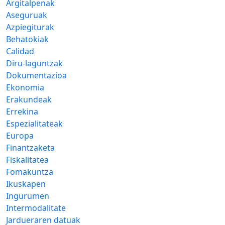
Argitalpenak
Aseguruak
Azpiegiturak
Behatokiak
Calidad
Diru-laguntzak
Dokumentazioa
Ekonomia
Erakundeak
Errekina
Espezialitateak
Europa
Finantzaketa
Fiskalitatea
Fomakuntza
Ikuskapen
Ingurumen
Intermodalitate
Jardueraren datuak