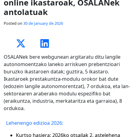
online ikastaroak, OSALANek
antolatuak
Posted on
30 de January de 2026
OSALANek bere webgunean argitaratu ditu langile
autonomoentzako laneko arriskuen prebentzioari
buruzko ikastaroen datak; guztira, 5 ikastaro.
Ikastaroek prestakuntza-modulu orokor bat dute
(edozein langile autonomorentzat), 7 ordukoa, eta lan-
sektorearen araberako modulu espezifiko bat
(eraikuntza, industria, merkataritza eta garraioa), 8
ordukoa.
Lehenengo edizioa 2026:
Kurtso hasiera: 2026ko otsailak 2, astelehena