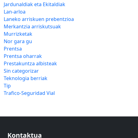
Jardunaldiak eta Ekitaldiak
Lan-arloa
Laneko arriskuen prebentzioa
Merkantzia arriskutsuak
Murrizketak
Nor gara gu
Prentsa
Prentsa oharrak
Prestakuntza albisteak
Sin categorizar
Teknologia berriak
Tip
Trafico-Seguridad Vial
Kontaktua