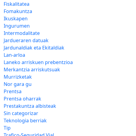
Fiskalitatea
Fomakuntza
Ikuskapen
Ingurumen
Intermodalitate
Jardueraren datuak
Jardunaldiak eta Ekitaldiak
Lan-arloa
Laneko arriskuen prebentzioa
Merkantzia arriskutsuak
Murrizketak
Nor gara gu
Prentsa
Prentsa oharrak
Prestakuntza albisteak
Sin categorizar
Teknologia berriak
Tip
Trafico-Seguridad Vial