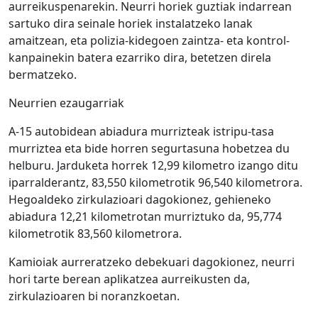
aurreikuspenarekin. Neurri horiek guztiak indarrean
sartuko dira seinale horiek instalatzeko lanak
amaitzean, eta polizia-kidegoen zaintza- eta kontrol-
kanpainekin batera ezarriko dira, betetzen direla
bermatzeko.
Neurrien ezaugarriak
A-15 autobidean abiadura murrizteak istripu-tasa
murriztea eta bide horren segurtasuna hobetzea du
helburu. Jarduketa horrek 12,99 kilometro izango ditu
iparralderantz, 83,550 kilometrotik 96,540 kilometrora.
Hegoaldeko zirkulazioari dagokionez, gehieneko
abiadura 12,21 kilometrotan murriztuko da, 95,774
kilometrotik 83,560 kilometrora.
Kamioiak aurreratzeko debekuari dagokionez, neurri
hori tarte berean aplikatzea aurreikusten da,
zirkulazioaren bi noranzkoetan.