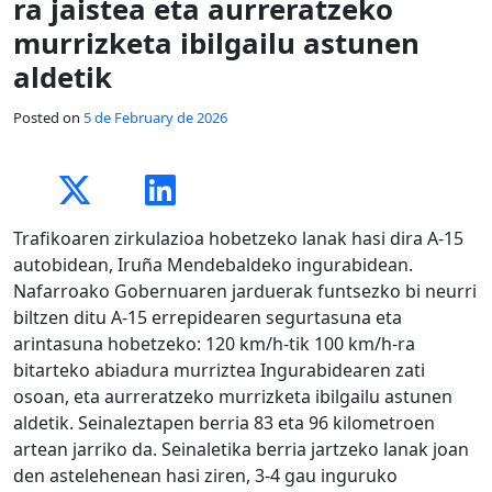
ra jaistea eta aurreratzeko
murrizketa ibilgailu astunen
aldetik
Posted on
5 de February de 2026
Trafikoaren zirkulazioa hobetzeko lanak hasi dira A-15
autobidean, Iruña Mendebaldeko ingurabidean.
Nafarroako Gobernuaren jarduerak funtsezko bi neurri
biltzen ditu A-15 errepidearen segurtasuna eta
arintasuna hobetzeko: 120 km/h-tik 100 km/h-ra
bitarteko abiadura murriztea Ingurabidearen zati
osoan, eta aurreratzeko murrizketa ibilgailu astunen
aldetik. Seinaleztapen berria 83 eta 96 kilometroen
artean jarriko da. Seinaletika berria jartzeko lanak joan
den astelehenean hasi ziren, 3-4 gau inguruko