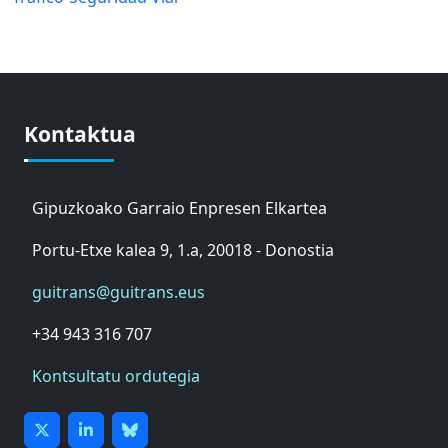
Kontaktua
Gipuzkoako Garraio Enpresen Elkartea
Portu-Etxe kalea 9, 1.a, 20018 - Donostia
guitrans@guitrans.eus
+34 943 316 707
Kontsultatu ordutegia