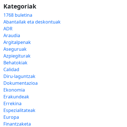
Kategoriak
1768 buletina
Abantailak eta deskontuak
ADR
Araudia
Argitalpenak
Aseguruak
Azpiegiturak
Behatokiak
Calidad
Diru-laguntzak
Dokumentazioa
Ekonomia
Erakundeak
Errekina
Espezialitateak
Europa
Finantzaketa