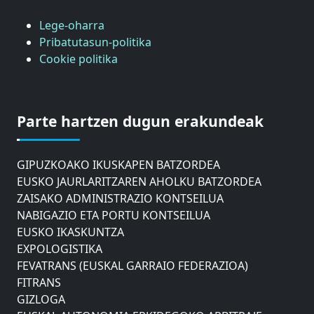
Lege-oharra
Pribatutasun-politika
Cookie politika
ASTIC
GIPUZKOAKO MERKATARITZA GANBERA
Parte hartzen dugun erakundeak
DONOSTIAKO UDALEKO MUGIKORTASUNERAKO
AHOLKU BATZORDEA
GIPUZKOAKO IKUSKAPEN BATZORDEA
EUSKO JAURLARITZAREN AHOLKU BATZORDEA
ZAISAKO ADMINISTRAZIO KONTSEILUA
NABIGAZIO ETA PORTU KONTSEILUA
EUSKO IKASKUNTZA
EXPOLOGISTIKA
FEVATRANS (EUSKAL GARRAIO FEDERAZIOA)
FITRANS
GIZLOGA
EUSKAL AUTONOMIA ERKIDEGOKO ARBITRAJE