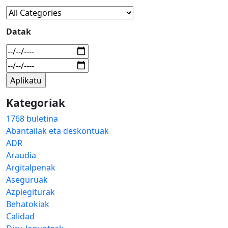
Datak
Kategoriak
1768 buletina
Abantailak eta deskontuak
ADR
Araudia
Argitalpenak
Aseguruak
Azpiegiturak
Behatokiak
Calidad