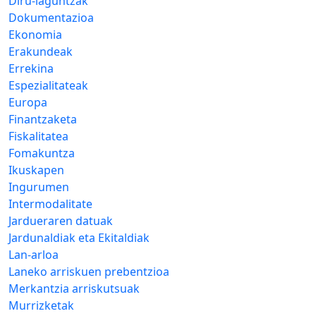
Diru-laguntzak
Dokumentazioa
Ekonomia
Erakundeak
Errekina
Espezialitateak
Europa
Finantzaketa
Fiskalitatea
Fomakuntza
Ikuskapen
Ingurumen
Intermodalitate
Jardueraren datuak
Jardunaldiak eta Ekitaldiak
Lan-arloa
Laneko arriskuen prebentzioa
Merkantzia arriskutsuak
Murrizketak