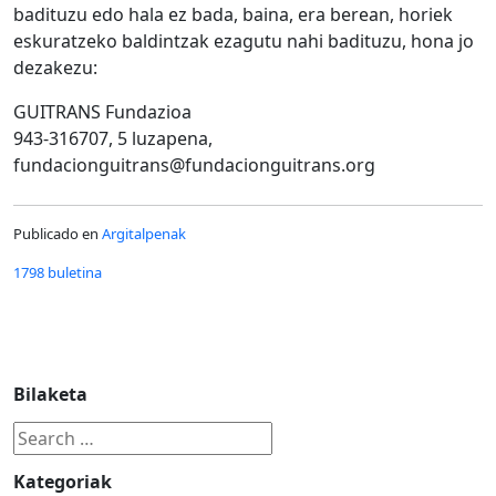
badituzu edo hala ez bada, baina, era berean, horiek
eskuratzeko baldintzak ezagutu nahi badituzu, hona jo
dezakezu:
GUITRANS Fundazioa
943-316707, 5 luzapena,
fundacionguitrans@fundacionguitrans.org
Publicado en
Argitalpenak
1798 buletina
Bilaketa
Kategoriak