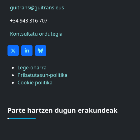
guitrans@guitrans.eus
+34 943 316 707
Kontsultatu ordutegia
Lege-oharra
Pribatutasun-politika
Cookie politika
Parte hartzen dugun erakundeak