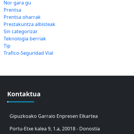
Nor gara gu
Prentsa
Prentsa oharrak
Prestakuntza albisteak
Sin categorizar
Teknologia berriak
Tip
Trafico-Seguridad Vial
Kontaktua
Gipuzkoako Garraio Enpresen Elkartea
Portu-Etxe kalea 9, 1.a, 20018 - Donostia