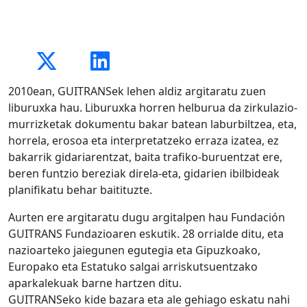
2010ean, GUITRANSek lehen aldiz argitaratu zuen
liburuxka hau. Liburuxka horren helburua da zirkulazio-
murrizketak dokumentu bakar batean laburbiltzea, eta,
horrela, erosoa eta interpretatzeko erraza izatea, ez
bakarrik gidariarentzat, baita trafiko-buruentzat ere,
beren funtzio bereziak direla-eta, gidarien ibilbideak
planifikatu behar baitituzte.
Aurten ere argitaratu dugu argitalpen hau Fundación
GUITRANS Fundazioaren eskutik. 28 orrialde ditu, eta
nazioarteko jaiegunen egutegia eta Gipuzkoako,
Europako eta Estatuko salgai arriskutsuentzako
aparkalekuak barne hartzen ditu.
GUITRANSeko kide bazara eta ale gehiago eskatu nahi