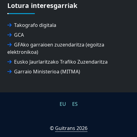
Lotura interesgarriak
Takografo digitala
GCA
GFAko garraioen zuzendaritza (egoitza
elektronikoa)
Eusko Jaurlaritzako Trafiko Zuzendaritza
Garraio Ministerioa (MITMA)
EU
ES
©
Guitrans 2026