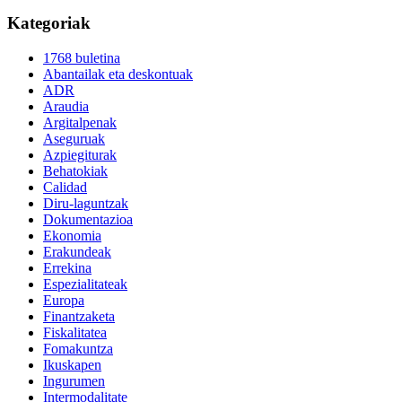
Kategoriak
1768 buletina
Abantailak eta deskontuak
ADR
Araudia
Argitalpenak
Aseguruak
Azpiegiturak
Behatokiak
Calidad
Diru-laguntzak
Dokumentazioa
Ekonomia
Erakundeak
Errekina
Espezialitateak
Europa
Finantzaketa
Fiskalitatea
Fomakuntza
Ikuskapen
Ingurumen
Intermodalitate