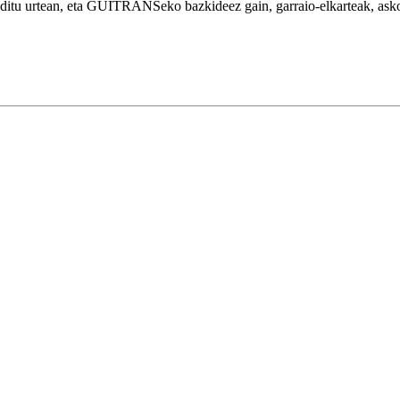
tu urtean, eta GUITRANSeko bazkideez gain, garraio-elkarteak, askota