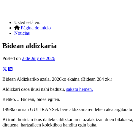
Usted está en:
Página de inicio
Noticias
Bidean aldizkaria
Posted on
2 de July de 2026
Bidean Aldizkariko azala, 2026ko ekaina (Bidean 284 zk.)
Aldizkari osoa ikusi nahi baduzu,
sakatu hemen.
Betiko… Bidean, bidea egiten.
1998ko urrian GUITRANSek bere aldizkariaren lehen alea argitaratu z
Bi irudi horietan ikus daiteke aldizkariaren azalak izan duen bilakaer
dirauena, hartzaileen kolektiboa handitu egin baita.