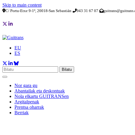
Skip to main content
C/ Portu-Etxe 9-1º, 20018-San Sebastián
943 31 67 07
guitrans@guitrans.
EU
ES
Bilatu
Nor gara gu
Abantailak eta deskontuak
Nola elkartu GUITRANSen
Argitalpenak
Prentsa oharrak
Berriak