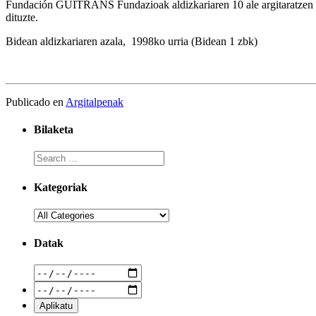
Fundación GUITRANS Fundazioak aldizkariaren 10 ale argitaratzen di
dituzte.
Bidean aldizkariaren azala, 1998ko urria (Bidean 1 zbk)
Publicado en
Argitalpenak
Bilaketa
Kategoriak
Datak