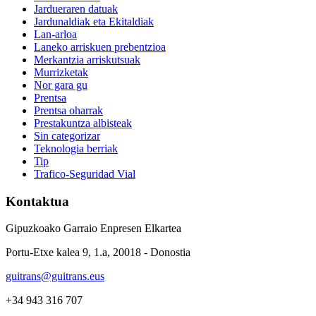
Jardueraren datuak
Jardunaldiak eta Ekitaldiak
Lan-arloa
Laneko arriskuen prebentzioa
Merkantzia arriskutsuak
Murrizketak
Nor gara gu
Prentsa
Prentsa oharrak
Prestakuntza albisteak
Sin categorizar
Teknologia berriak
Tip
Trafico-Seguridad Vial
Kontaktua
Gipuzkoako Garraio Enpresen Elkartea
Portu-Etxe kalea 9, 1.a, 20018 - Donostia
guitrans@guitrans.eus
+34 943 316 707