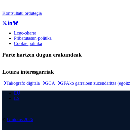
Kontsultatu ordutegia
Lege-oharra
Pribatutasun-politika
Cookie politika
Parte hartzen dugun erakundeak
Lotura interesgarriak
Takografo digitala
GCA
GFAko garraioen zuzendaritza (egoitz
EU
ES
©
Guitrans 2026