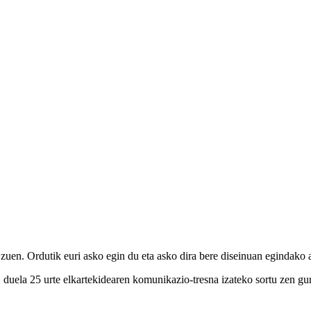
uen. Ordutik euri asko egin du eta asko dira bere diseinuan egindako 
a, duela 25 urte elkartekidearen komunikazio-tresna izateko sortu zen g