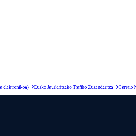
a elektronikoa)
Eusko Jaurlaritzako Trafiko Zuzendaritza
Garraio 