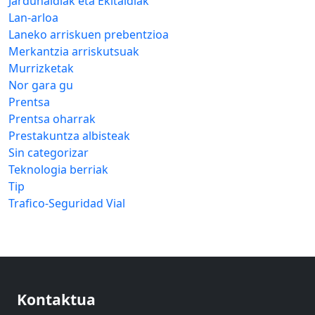
Jardunaldiak eta Ekitaldiak
Lan-arloa
Laneko arriskuen prebentzioa
Merkantzia arriskutsuak
Murrizketak
Nor gara gu
Prentsa
Prentsa oharrak
Prestakuntza albisteak
Sin categorizar
Teknologia berriak
Tip
Trafico-Seguridad Vial
Kontaktua