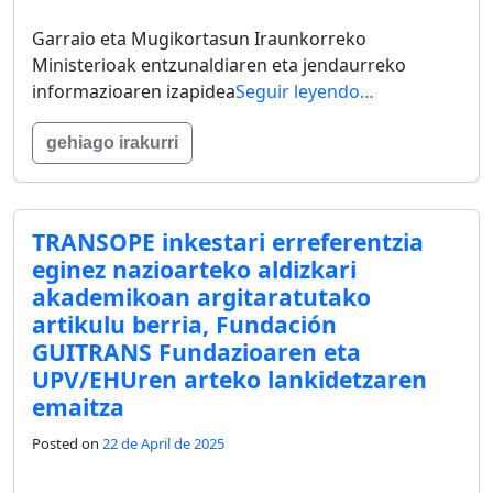
Garraio eta Mugikortasun Iraunkorreko
Ministerioak entzunaldiaren eta jendaurreko
informazioaren izapidea
Seguir leyendo…
gehiago irakurri
TRANSOPE inkestari erreferentzia
eginez nazioarteko aldizkari
akademikoan argitaratutako
artikulu berria, Fundación
GUITRANS Fundazioaren eta
UPV/EHUren arteko lankidetzaren
emaitza
Posted on
22 de April de 2025