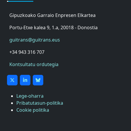
Gipuzkoako Garraio Enpresen Elkartea
Portu-Etxe kalea 9, 1.a, 20018 - Donostia
guitrans@guitrans.eus
+34 943 316 707
Kontsultatu ordutegia
Lege-oharra
Pribatutasun-politika
Cookie politika
ASTIC
GIPUZKOAKO MERKATARITZA GANBERA