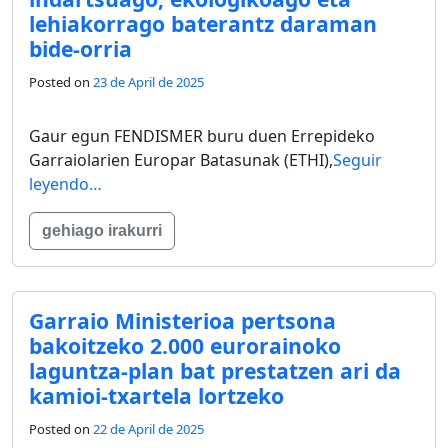
lehiakorrago baterantz daraman
bide-orria
Posted on
23 de April de 2025
Gaur egun FENDISMER buru duen Errepideko
Garraiolarien Europar Batasunak (ETHI),
Seguir
leyendo…
gehiago irakurri
Garraio Ministerioa pertsona
bakoitzeko 2.000 eurorainoko
laguntza-plan bat prestatzen ari da
kamioi-txartela lortzeko
Posted on
22 de April de 2025