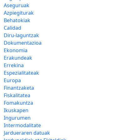
Aseguruak
Azpiegiturak
Behatokiak
Calidad
Diru-laguntzak
Dokumentazioa
Ekonomia
Erakundeak
Errekina
Espezialitateak
Europa
Finantzaketa
Fiskalitatea
Fomakuntza
Ikuskapen
Ingurumen
Intermodalitate
Jardueraren datuak