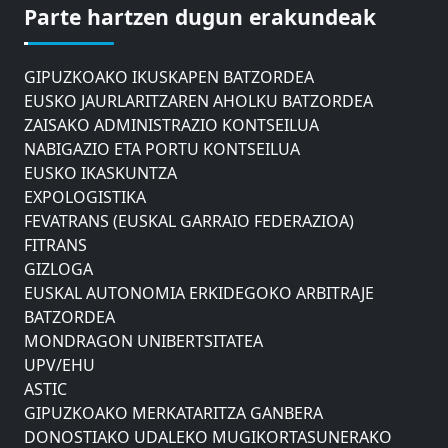
Parte hartzen dugun erakundeak
DONOSTIAKO UDALEKO MUGIKORTASUNERAKO
AHOLKU BATZORDEA
GIPUZKOAKO IKUSKAPEN BATZORDEA
EUSKO JAURLARITZAREN AHOLKU BATZORDEA
ZAISAKO ADMINISTRAZIO KONTSEILUA
NABIGAZIO ETA PORTU KONTSEILUA
EUSKO IKASKUNTZA
EXPOLOGISTIKA
FEVATRANS (EUSKAL GARRAIO FEDERAZIOA)
FITRANS
GIZLOGA
EUSKAL AUTONOMIA ERKIDEGOKO ARBITRAJE
BATZORDEA
MONDRAGON UNIBERTSITATEA
UPV/EHU
ASTIC
GIPUZKOAKO MERKATARITZA GANBERA
DONOSTIAKO UDALEKO MUGIKORTASUNERAKO