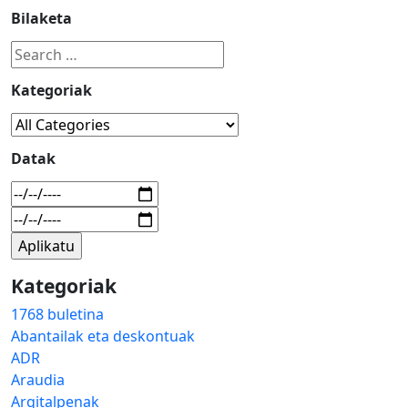
Bilaketa
Kategoriak
Datak
Kategoriak
1768 buletina
Abantailak eta deskontuak
ADR
Araudia
Argitalpenak