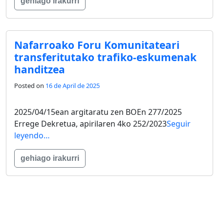
gehiago irakurri
Nafarroako Foru Komunitateari
transferitutako trafiko-eskumenak
handitzea
Posted on
16 de April de 2025
2025/04/15ean argitaratu zen BOEn 277/2025
Errege Dekretua, apirilaren 4ko 252/2023
Seguir
leyendo…
gehiago irakurri