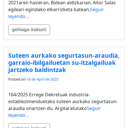
2021aren hasieran, Bidean aldizkarian, Aitor Salas
egileari egindako elkarrizketa batean,
Seguir
leyendo…
gehiago irakurri
Suteen aurkako segurtasun-araudia,
garraio-ibilgailuetan su-itzalgailuak
jartzeko baldintzak
Posted on
16 de April de 2025
164/2025 Errege Dekretuak industria-
establezimenduetako suteen aurkako segurtasun-
araudia onartzen du. Argitaratutako
Seguir
leyendo…