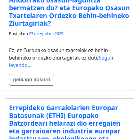
bermatzen du? eta Europako Osasun
Txartelaren Ordezko Behin-behineko
Ziurtagiriak?
Posted on
23 de April de 2025
Ez, ez Europako osasun-txartelak ez behin-
behineko ordezko ziurtagiriak ez dute
Seguir
leyendo…
gehiago irakurri
Errepideko Garraiolarien Europar
Batasunak (ETHI) Europako
Batzordeari helarazi dio erregaien
eta garraioaren industria europar
indartsuago, ekologikoago eta