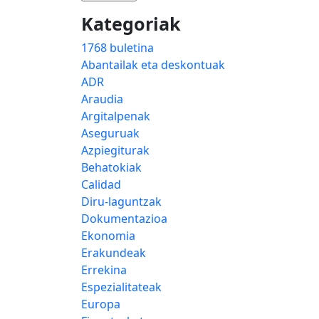
Kategoriak
1768 buletina
Abantailak eta deskontuak
ADR
Araudia
Argitalpenak
Aseguruak
Azpiegiturak
Behatokiak
Calidad
Diru-laguntzak
Dokumentazioa
Ekonomia
Erakundeak
Errekina
Espezialitateak
Europa