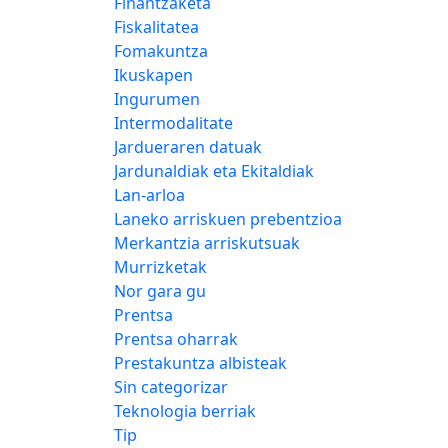
Finantzaketa
Fiskalitatea
Fomakuntza
Ikuskapen
Ingurumen
Intermodalitate
Jardueraren datuak
Jardunaldiak eta Ekitaldiak
Lan-arloa
Laneko arriskuen prebentzioa
Merkantzia arriskutsuak
Murrizketak
Nor gara gu
Prentsa
Prentsa oharrak
Prestakuntza albisteak
Sin categorizar
Teknologia berriak
Tip