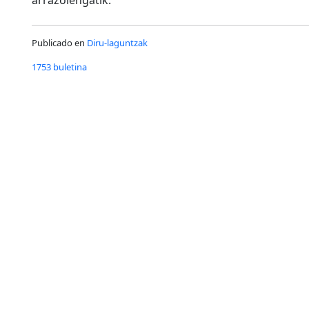
arrazoiengatik.
Publicado en
Diru-laguntzak
1753 buletina