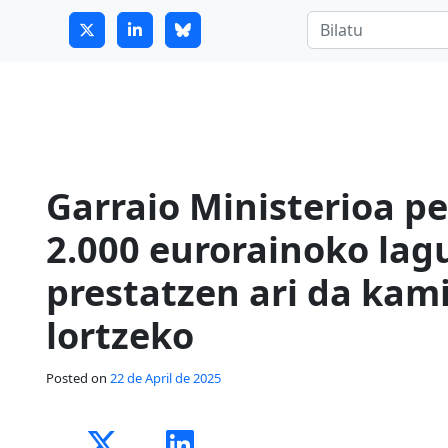
7
guitrans@guitrans.eus
Garraio Ministerioa p
2.000 eurorainoko lag
prestatzen ari da kami
lortzeko
Posted on
22 de April de 2025