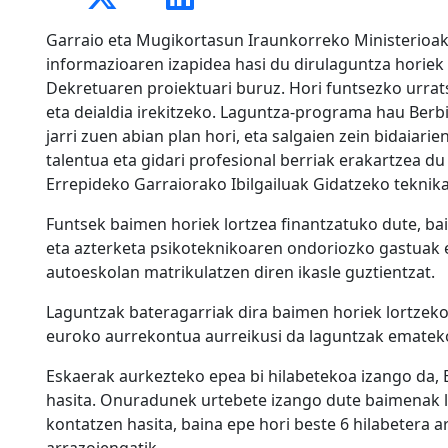
Garraio eta Mugikortasun Iraunkorreko Ministerioak
informazioaren izapidea hasi du dirulaguntza horie
Dekretuaren proiektuari buruz. Hori funtsezko urrat
eta deialdia irekitzeko. Laguntza-programa hau Berb
jarri zuen abian plan hori, eta salgaien zein bidaiar
talentua eta gidari profesional berriak erakartzea 
Errepideko Garraiorako Ibilgailuak Gidatzeko teknika
Funtsek baimen horiek lortzea finantzatuko dute, ba
eta azterketa psikoteknikoaren ondoriozko gastuak 
autoeskolan matrikulatzen diren ikasle guztientzat.
Laguntzak bateragarriak dira baimen horiek lortzeko
euroko aurrekontua aurreikusi da laguntzak ematek
Eskaerak aurkezteko epea bi hilabetekoa izango da, 
hasita. Onuradunek urtebete izango dute baimenak l
kontatzen hasita, baina epe hori beste 6 hilabetera ar