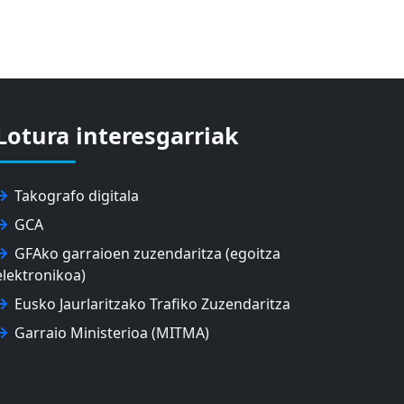
Lotura interesgarriak
Takografo digitala
GCA
GFAko garraioen zuzendaritza (egoitza
elektronikoa)
Eusko Jaurlaritzako Trafiko Zuzendaritza
Garraio Ministerioa (MITMA)