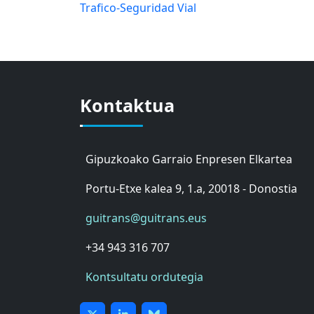
Trafico-Seguridad Vial
Kontaktua
Gipuzkoako Garraio Enpresen Elkartea
Portu-Etxe kalea 9, 1.a, 20018 - Donostia
guitrans@guitrans.eus
+34 943 316 707
Kontsultatu ordutegia