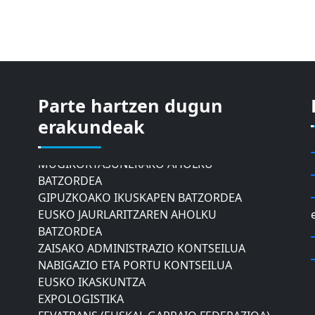
Parte hartzen dugun
ASTIC
erakundeak
GIPUZKOAKO MERKATARITZA GANBERA
DONOSTIAKO UDALEKO
MUGIKORTASUNERAKO AHOLKU
BATZORDEA
GIPUZKOAKO IKUSKAPEN BATZORDEA
EUSKO JAURLARITZAREN AHOLKU
BATZORDEA
ZAISAKO ADMINISTRAZIO KONTSEILUA
NABIGAZIO ETA PORTU KONTSEILUA
EUSKO IKASKUNTZA
EXPOLOGISTIKA
FEVATRANS (EUSKAL GARRAIO FEDERAZIOA)