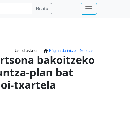
Bilatu
Usted está en:
Página de inicio
Noticias
ertsona bakoitzeko
untza-plan bat
oi-txartela