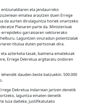
 entzunaldiaren eta jendaurreko
k zuzenean ematea arautzen duen Errege
sa da aurten dirulaguntza horiek onartzeko
ideratze Planaren parte da. Ministerioak
ien errepideko garraioaren sektorerako
du helburu. Laguntzen onuradun potentzialak
riaren titulua duten pertsonak dira.
i eta azterketa-tasak, baimena ematekoak
ere, Errege Dekretua argitaratu ondoren
 lehendik dauden beste batzuekin. 500.000
o.
Errege Dekretua indarrean jartzen denetik
ortzeko, laguntza ematen denetik
te luza daiteke, justifikatutako