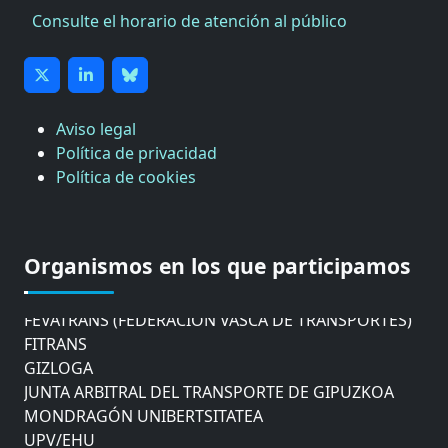
Consulte el horario de atención al público
CÁMARA DE COMERCIO DE GIPUZKOA
COMISIÓN ASESORA DE MOVILIDAD DEL
AYUNTAMIENTO DE DONOSTIA
Aviso legal
COMITÉ DE INSPECCION DE GIPUZKOA
Política de privacidad
CONSEJO ASESOR DEL GOBIERNO VASCO
Política de cookies
CONSEJO DE ADMINISTRACIÓN DE ZAISA
CONSEJO DE NAVEGACIÓN Y PUERTO
EUROPEAN ROAD HAULERS ASSOCIATION (UETR)
EUSKO IKASKUNTZA
Organismos en los que participamos
EXPOLOGÍSTICA
FEVATRANS (FEDERACIÓN VASCA DE TRANSPORTES)
FITRANS
GIZLOGA
JUNTA ARBITRAL DEL TRANSPORTE DE GIPUZKOA
MONDRAGÓN UNIBERTSITATEA
UPV/EHU