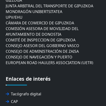
JUNTA ARBITRAL DEL TRANSPORTE DE GIPUZKOA
MONDRAGÓN UNIBERTSITATEA
UPV/EHU
CÁMARA DE COMERCIO DE GIPUZKOA
COMISIÓN ASESORA DE MOVILIDAD DEL
AYUNTAMIENTO DE DONOSTIA
COMITÉ DE INSPECCION DE GIPUZKOA
CONSEJO ASESOR DEL GOBIERNO VASCO
CONSEJO DE ADMINISTRACIÓN DE ZAISA
CONSEJO DE NAVEGACIÓN Y PUERTO
EUROPEAN ROAD HAULERS ASSOCIATION (UETR)
EUSKO IKASKUNTZA
EXPOLOGÍSTICA
FEVATRANS (FEDERACIÓN VASCA DE TRANSPORTES)
Enlaces de interés
FITRANS
GIZLOGA
Tacógrafo digital
JUNTA ARBITRAL DEL TRANSPORTE DE GIPUZKOA
MONDRAGÓN UNIBERTSITATEA
CAP