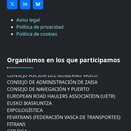
Aviso legal
Política de privacidad
Política de cookies
CÁMARA DE COMERCIO DE GIPUZKOA
COMISIÓN ASESORA DE MOVILIDAD DEL
AYUNTAMIENTO DE DONOSTIA
Organismos en los que participamos
COMITÉ DE INSPECCION DE GIPUZKOA
CONSEJO ASESOR DEL GOBIERNO VASCO
CONSEJO DE ADMINISTRACIÓN DE ZAISA
CONSEJO DE NAVEGACIÓN Y PUERTO
EUROPEAN ROAD HAULERS ASSOCIATION (UETR)
EUSKO IKASKUNTZA
EXPOLOGÍSTICA
FEVATRANS (FEDERACIÓN VASCA DE TRANSPORTES)
FITRANS
GIZLOGA