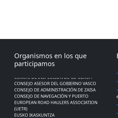
Organismos en los que
CÁMARA DE COMERCIO DE GIPUZKOA
participamos
COMISIÓN ASESORA DE MOVILIDAD DEL
AYUNTAMIENTO DE DONOSTIA
COMITÉ DE INSPECCION DE GIPUZKOA
CONSEJO ASESOR DEL GOBIERNO VASCO
CONSEJO DE ADMINISTRACIÓN DE ZAISA
CONSEJO DE NAVEGACIÓN Y PUERTO
EUROPEAN ROAD HAULERS ASSOCIATION
(UETR)
EUSKO IKASKUNTZA