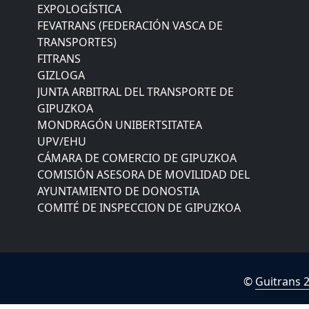
EXPOLOGÍSTICA
FEVATRANS (FEDERACIÓN VASCA DE
TRANSPORTES)
FITRANS
GIZLOGA
JUNTA ARBITRAL DEL TRANSPORTE DE
GIPUZKOA
MONDRAGÓN UNIBERTSITATEA
UPV/EHU
CÁMARA DE COMERCIO DE GIPUZKOA
COMISIÓN ASESORA DE MOVILIDAD DEL
AYUNTAMIENTO DE DONOSTIA
COMITÉ DE INSPECCION DE GIPUZKOA
CONSEJO ASESOR DEL GOBIERNO VASCO
CONSEJO DE ADMINISTRACIÓN DE ZAISA
CONSEJO DE NAVEGACIÓN Y PUERTO
EUROPEAN ROAD HAULERS ASSOCIATION
©
Guitrans 
(UETR)
EUSKO IKASKUNTZA