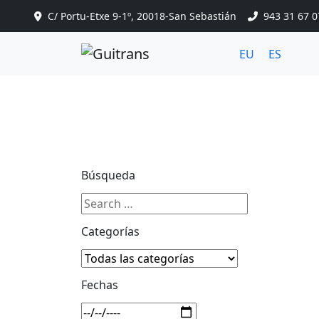
Continuar al contenido principal
C/ Portu-Etxe 9-1º, 20018-San Sebastián
943 31 67 0
EU
ES
Búsqueda
Categorías
Fechas