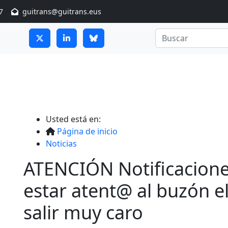
7
guitrans@guitrans.eus
Usted está en:
Página de inicio
Noticias
ATENCIÓN Notificacione
estar atent@ al buzón e
salir muy caro