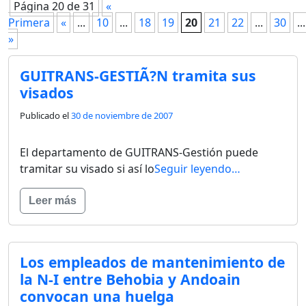
Página 20 de 31
«
Primera
«
...
10
...
18
19
20
21
22
...
30
...
»
GUITRANS-GESTIÃ?N tramita sus
visados
Publicado el
30 de noviembre de 2007
El departamento de GUITRANS-Gestión puede
tramitar su visado si así lo
Seguir leyendo…
Leer más
Los empleados de mantenimiento de
la N-I entre Behobia y Andoain
convocan una huelga