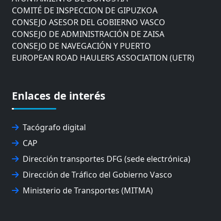
COMITÉ DE INSPECCION DE GIPUZKOA
CONSEJO ASESOR DEL GOBIERNO VASCO
CONSEJO DE ADMINISTRACIÓN DE ZAISA
CONSEJO DE NAVEGACIÓN Y PUERTO
EUROPEAN ROAD HAULERS ASSOCIATION (UETR)
EUSKO IKASKUNTZA
EXPOLOGÍSTICA
FEVATRANS (FEDERACIÓN VASCA DE TRANSPORTES)
Enlaces de interés
FITRANS
GIZLOGA
JUNTA ARBITRAL DEL TRANSPORTE DE GIPUZKOA
Tacógrafo digital
MONDRAGÓN UNIBERTSITATEA
CAP
UPV/EHU
Dirección transportes DFG (sede electrónica)
Dirección de Tráfico del Gobierno Vasco
Ministerio de Transportes (MITMA)