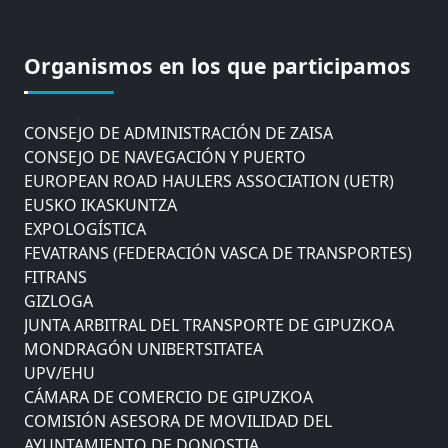
CÁMARA DE COMERCIO DE GIPUZKOA
COMISIÓN ASESORA DE MOVILIDAD DEL
AYUNTAMIENTO DE DONOSTIA
Organismos en los que participamos
COMITÉ DE INSPECCION DE GIPUZKOA
CONSEJO ASESOR DEL GOBIERNO VASCO
CONSEJO DE ADMINISTRACIÓN DE ZAISA
CONSEJO DE NAVEGACIÓN Y PUERTO
EUROPEAN ROAD HAULERS ASSOCIATION (UETR)
EUSKO IKASKUNTZA
EXPOLOGÍSTICA
FEVATRANS (FEDERACIÓN VASCA DE TRANSPORTES)
FITRANS
GIZLOGA
JUNTA ARBITRAL DEL TRANSPORTE DE GIPUZKOA
MONDRAGÓN UNIBERTSITATEA
UPV/EHU
CÁMARA DE COMERCIO DE GIPUZKOA
COMISIÓN ASESORA DE MOVILIDAD DEL
AYUNTAMIENTO DE DONOSTIA