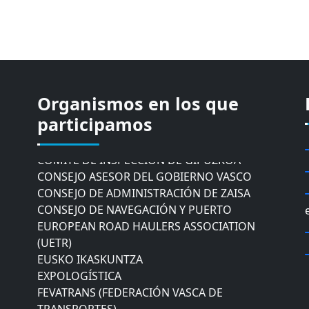
Organismos en los que
CÁMARA DE COMERCIO DE GIPUZKOA
participamos
COMISIÓN ASESORA DE MOVILIDAD DEL
AYUNTAMIENTO DE DONOSTIA
COMITÉ DE INSPECCION DE GIPUZKOA
CONSEJO ASESOR DEL GOBIERNO VASCO
CONSEJO DE ADMINISTRACIÓN DE ZAISA
CONSEJO DE NAVEGACIÓN Y PUERTO
EUROPEAN ROAD HAULERS ASSOCIATION
(UETR)
EUSKO IKASKUNTZA
EXPOLOGÍSTICA
FEVATRANS (FEDERACIÓN VASCA DE
TRANSPORTES)