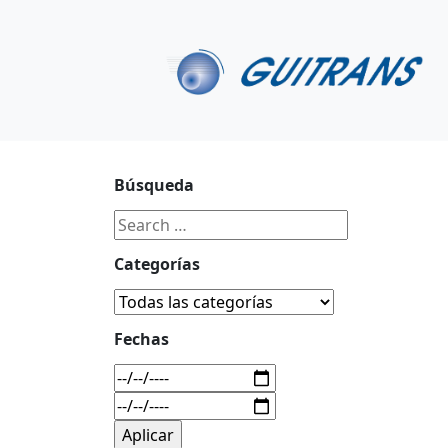
Continuar al contenido principal
C/ Portu-Etxe 9-1º, 20018-San Sebastián
943 31 67 0
Búsqueda
Categorías
Fechas