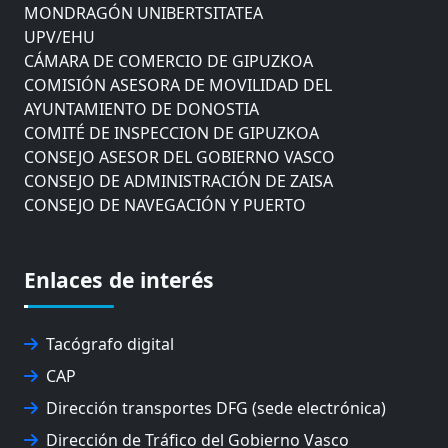
MONDRAGÓN UNIBERTSITATEA
UPV/EHU
CÁMARA DE COMERCIO DE GIPUZKOA
COMISIÓN ASESORA DE MOVILIDAD DEL
AYUNTAMIENTO DE DONOSTIA
COMITÉ DE INSPECCION DE GIPUZKOA
CONSEJO ASESOR DEL GOBIERNO VASCO
CONSEJO DE ADMINISTRACIÓN DE ZAISA
CONSEJO DE NAVEGACIÓN Y PUERTO
EUROPEAN ROAD HAULERS ASSOCIATION (UETR)
EUSKO IKASKUNTZA
EXPOLOGÍSTICA
Enlaces de interés
FEVATRANS (FEDERACIÓN VASCA DE TRANSPORTES)
FITRANS
Tacógrafo digital
GIZLOGA
JUNTA ARBITRAL DEL TRANSPORTE DE GIPUZKOA
CAP
MONDRAGÓN UNIBERTSITATEA
Dirección transportes DFG (sede electrónica)
UPV/EHU
Dirección de Tráfico del Gobierno Vasco