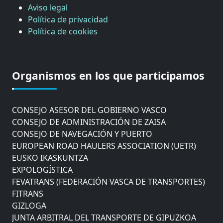
Aviso legal
Política de privacidad
Política de cookies
CÁMARA DE COMERCIO DE GIPUZKOA
COMISIÓN ASESORA DE MOVILIDAD DEL
Organismos en los que participamos
AYUNTAMIENTO DE DONOSTIA
COMITÉ DE INSPECCION DE GIPUZKOA
CONSEJO ASESOR DEL GOBIERNO VASCO
CONSEJO DE ADMINISTRACIÓN DE ZAISA
CONSEJO DE NAVEGACIÓN Y PUERTO
EUROPEAN ROAD HAULERS ASSOCIATION (UETR)
EUSKO IKASKUNTZA
EXPOLOGÍSTICA
FEVATRANS (FEDERACIÓN VASCA DE TRANSPORTES)
FITRANS
GIZLOGA
JUNTA ARBITRAL DEL TRANSPORTE DE GIPUZKOA