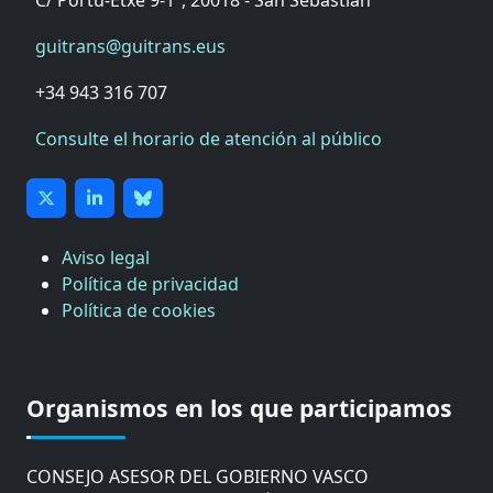
C/ Portu-Etxe 9-1º, 20018 - San Sebastián
guitrans@guitrans.eus
+34 943 316 707
Consulte el horario de atención al público
Aviso legal
Política de privacidad
Política de cookies
CÁMARA DE COMERCIO DE GIPUZKOA
COMISIÓN ASESORA DE MOVILIDAD DEL
Organismos en los que participamos
AYUNTAMIENTO DE DONOSTIA
COMITÉ DE INSPECCION DE GIPUZKOA
CONSEJO ASESOR DEL GOBIERNO VASCO