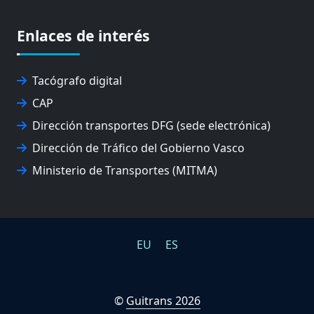
EUSKO IKASKUNTZA
EXPOLOGÍSTICA
Enlaces de interés
FEVATRANS (FEDERACIÓN VASCA DE TRANSPORTES)
FITRANS
GIZLOGA
Tacógrafo digital
JUNTA ARBITRAL DEL TRANSPORTE DE GIPUZKOA
CAP
MONDRAGÓN UNIBERTSITATEA
Dirección transportes DFG (sede electrónica)
UPV/EHU
Dirección de Tráfico del Gobierno Vasco
Ministerio de Transportes (MITMA)
EU
ES
©
Guitrans 2026