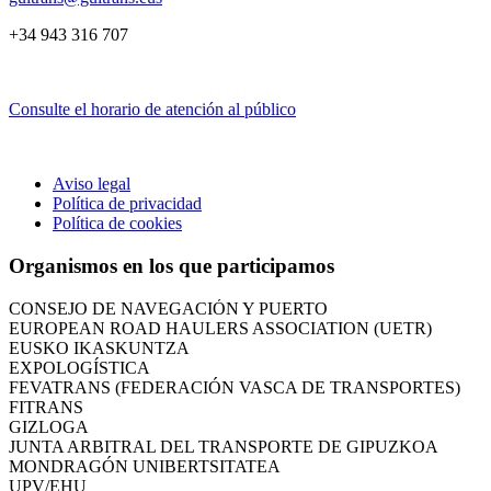
+34 943 316 707
Consulte el horario de atención al público
Aviso legal
CÁMARA DE COMERCIO DE GIPUZKOA
Política de privacidad
COMISIÓN ASESORA DE MOVILIDAD DEL AYUNTAMIENT
Política de cookies
COMITÉ DE INSPECCION DE GIPUZKOA
CONSEJO ASESOR DEL GOBIERNO VASCO
Organismos en los que participamos
CONSEJO DE ADMINISTRACIÓN DE ZAISA
CONSEJO DE NAVEGACIÓN Y PUERTO
EUROPEAN ROAD HAULERS ASSOCIATION (UETR)
EUSKO IKASKUNTZA
EXPOLOGÍSTICA
FEVATRANS (FEDERACIÓN VASCA DE TRANSPORTES)
FITRANS
GIZLOGA
JUNTA ARBITRAL DEL TRANSPORTE DE GIPUZKOA
MONDRAGÓN UNIBERTSITATEA
UPV/EHU