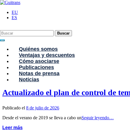
Continuar al contenido principal
C/ Portu-Etxe 9-1º, 20018-San Sebastián
943 31 67 07
guitrans@guitrans.
EU
ES
Buscar
Quiénes somos
Ventajas y descuentos
Cómo asociarse
Publicaciones
Tag: Boletín 1815
Notas de prensa
Noticias
Actualizado el plan de control de te
Publicado el
8 de julio de 2026
Desde el verano de 2019 se lleva a cabo un
Seguir leyendo…
Leer más