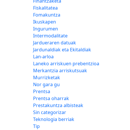
Finantzaketa
Fiskalitatea
Fomakuntza
Ikuskapen
Ingurumen
Intermodalitate
Jardueraren datuak
Jardunaldiak eta Ekitaldiak
Lan-arloa
Laneko arriskuen prebentzioa
Merkantzia arriskutsuak
Murrizketak
Nor gara gu
Prentsa
Prentsa oharrak
Prestakuntza albisteak
Sin categorizar
Teknologia berriak
Tip