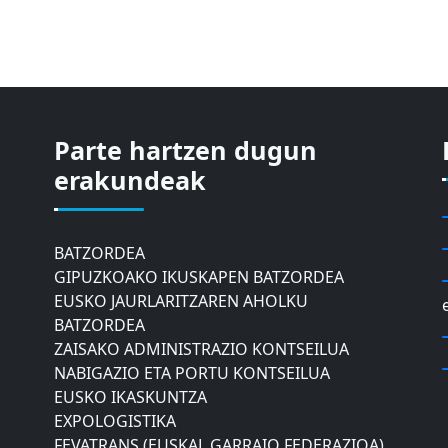
Parte hartzen dugun
ASTIC
GIPUZKOAKO MERKATARITZA GANBERA
erakundeak
DONOSTIAKO UDALEKO
MUGIKORTASUNERAKO AHOLKU
BATZORDEA
GIPUZKOAKO IKUSKAPEN BATZORDEA
EUSKO JAURLARITZAREN AHOLKU
BATZORDEA
ZAISAKO ADMINISTRAZIO KONTSEILUA
NABIGAZIO ETA PORTU KONTSEILUA
EUSKO IKASKUNTZA
EXPOLOGISTIKA
FEVATRANS (EUSKAL GARRAIO FEDERAZIOA)