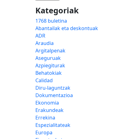
Kategoriak
1768 buletina
Abantailak eta deskontuak
ADR
Araudia
Argitalpenak
Aseguruak
Azpiegiturak
Behatokiak
Calidad
Diru-laguntzak
Dokumentazioa
Ekonomia
Erakundeak
Errekina
Espezialitateak
Europa