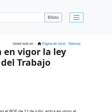
Bilatu
Usted está en:
Página de inicio
Noticias
 en vigor la ley
 del Trabajo
 el BOE de 12 de julio, entra en vigor el