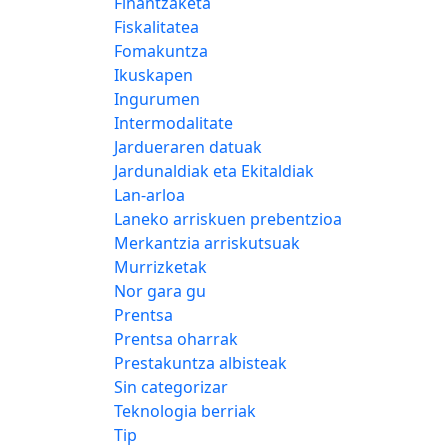
Finantzaketa
Fiskalitatea
Fomakuntza
Ikuskapen
Ingurumen
Intermodalitate
Jardueraren datuak
Jardunaldiak eta Ekitaldiak
Lan-arloa
Laneko arriskuen prebentzioa
Merkantzia arriskutsuak
Murrizketak
Nor gara gu
Prentsa
Prentsa oharrak
Prestakuntza albisteak
Sin categorizar
Teknologia berriak
Tip