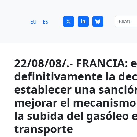
7
guitrans@guitrans.eus
EU
ES
22/08/08/.- FRANCIA: 
definitivamente la dec
establecer una sanció
mejorar el mecanismo 
la subida del gasóleo e
transporte