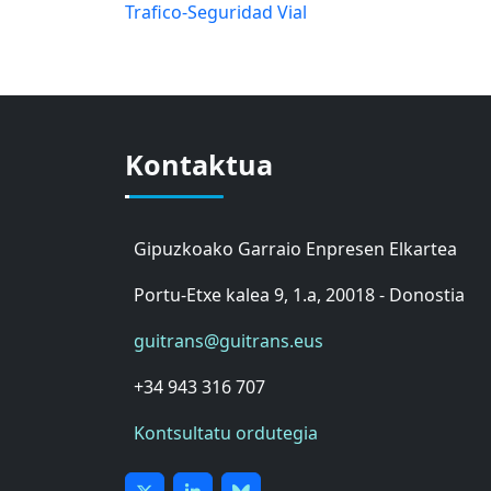
Trafico-Seguridad Vial
Kontaktua
Gipuzkoako Garraio Enpresen Elkartea
Portu-Etxe kalea 9, 1.a, 20018 - Donostia
guitrans@guitrans.eus
+34 943 316 707
Kontsultatu ordutegia