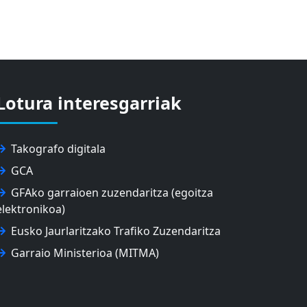
Lotura interesgarriak
Takografo digitala
GCA
GFAko garraioen zuzendaritza (egoitza
elektronikoa)
Eusko Jaurlaritzako Trafiko Zuzendaritza
Garraio Ministerioa (MITMA)