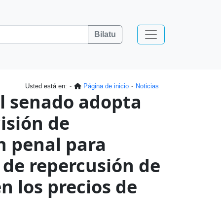
Bilatu
Usted está en:
Página de inicio
Noticias
el senado adopta
isión de
n penal para
de repercusión de
n los precios de