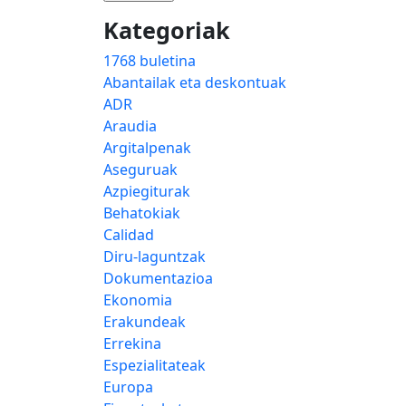
Kategoriak
1768 buletina
Abantailak eta deskontuak
ADR
Araudia
Argitalpenak
Aseguruak
Azpiegiturak
Behatokiak
Calidad
Diru-laguntzak
Dokumentazioa
Ekonomia
Erakundeak
Errekina
Espezialitateak
Europa