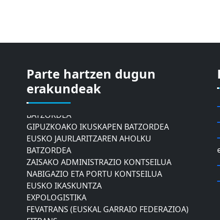
ASTIC
Parte hartzen dugun
GIPUZKOAKO MERKATARITZA GANBERA
erakundeak
DONOSTIAKO UDALEKO
MUGIKORTASUNERAKO AHOLKU
BATZORDEA
GIPUZKOAKO IKUSKAPEN BATZORDEA
EUSKO JAURLARITZAREN AHOLKU
BATZORDEA
ZAISAKO ADMINISTRAZIO KONTSEILUA
NABIGAZIO ETA PORTU KONTSEILUA
EUSKO IKASKUNTZA
EXPOLOGISTIKA
FEVATRANS (EUSKAL GARRAIO FEDERAZIOA)
FITRANS