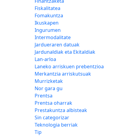
Finantzaketa
Fiskalitatea
Fomakuntza
Ikuskapen
Ingurumen
Intermodalitate
Jardueraren datuak
Jardunaldiak eta Ekitaldiak
Lan-arloa
Laneko arriskuen prebentzioa
Merkantzia arriskutsuak
Murrizketak
Nor gara gu
Prentsa
Prentsa oharrak
Prestakuntza albisteak
Sin categorizar
Teknologia berriak
Tip