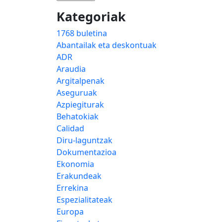
Kategoriak
1768 buletina
Abantailak eta deskontuak
ADR
Araudia
Argitalpenak
Aseguruak
Azpiegiturak
Behatokiak
Calidad
Diru-laguntzak
Dokumentazioa
Ekonomia
Erakundeak
Errekina
Espezialitateak
Europa