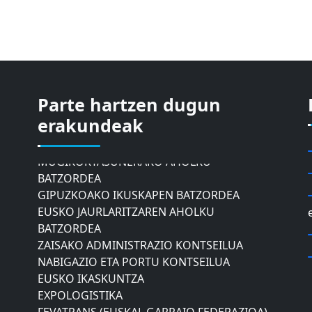
Parte hartzen dugun
ASTIC
erakundeak
GIPUZKOAKO MERKATARITZA GANBERA
DONOSTIAKO UDALEKO
MUGIKORTASUNERAKO AHOLKU
BATZORDEA
GIPUZKOAKO IKUSKAPEN BATZORDEA
EUSKO JAURLARITZAREN AHOLKU
BATZORDEA
ZAISAKO ADMINISTRAZIO KONTSEILUA
NABIGAZIO ETA PORTU KONTSEILUA
EUSKO IKASKUNTZA
EXPOLOGISTIKA
FEVATRANS (EUSKAL GARRAIO FEDERAZIOA)