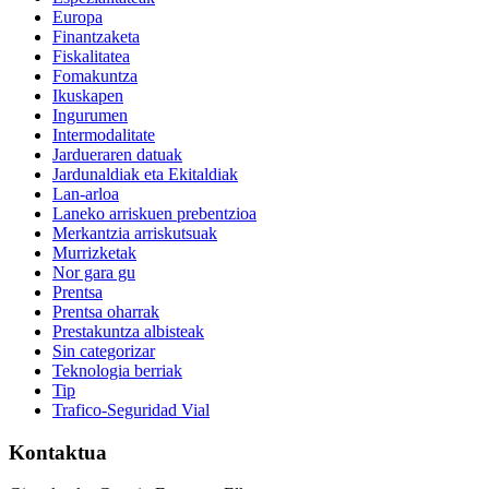
Europa
Finantzaketa
Fiskalitatea
Fomakuntza
Ikuskapen
Ingurumen
Intermodalitate
Jardueraren datuak
Jardunaldiak eta Ekitaldiak
Lan-arloa
Laneko arriskuen prebentzioa
Merkantzia arriskutsuak
Murrizketak
Nor gara gu
Prentsa
Prentsa oharrak
Prestakuntza albisteak
Sin categorizar
Teknologia berriak
Tip
Trafico-Seguridad Vial
Kontaktua