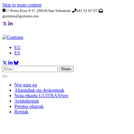
Skip to main content
C/ Portu-Etxe 9-1º, 20018-San Sebastián
943 31 67 07
guitrans@guitrans.eus
EU
ES
Bilatu
Nor gara gu
Abantailak eta deskontuak
Nola elkartu GUITRANSen
Argitalpenak
Prentsa oharrak
Berriak