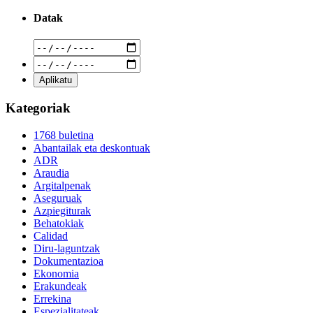
Datak
Kategoriak
1768 buletina
Abantailak eta deskontuak
ADR
Araudia
Argitalpenak
Aseguruak
Azpiegiturak
Behatokiak
Calidad
Diru-laguntzak
Dokumentazioa
Ekonomia
Erakundeak
Errekina
Espezialitateak