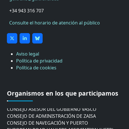
+34 943 316 707
Consulte el horario de atención al público
Aviso legal
Política de privacidad
Política de cookies
CÁMARA DE COMERCIO DE GIPUZKOA
COMISIÓN ASESORA DE MOVILIDAD DEL
Organismos en los que participamos
AYUNTAMIENTO DE DONOSTIA
COMITÉ DE INSPECCION DE GIPUZKOA
CONSEJO ASESOR DEL GOBIERNO VASCO
CONSEJO DE ADMINISTRACIÓN DE ZAISA
CONSEJO DE NAVEGACIÓN Y PUERTO
EUROPEAN ROAD HAULERS ASSOCIATION (UETR)