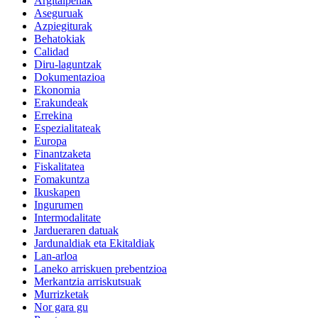
Argitalpenak
Aseguruak
Azpiegiturak
Behatokiak
Calidad
Diru-laguntzak
Dokumentazioa
Ekonomia
Erakundeak
Errekina
Espezialitateak
Europa
Finantzaketa
Fiskalitatea
Fomakuntza
Ikuskapen
Ingurumen
Intermodalitate
Jardueraren datuak
Jardunaldiak eta Ekitaldiak
Lan-arloa
Laneko arriskuen prebentzioa
Merkantzia arriskutsuak
Murrizketak
Nor gara gu