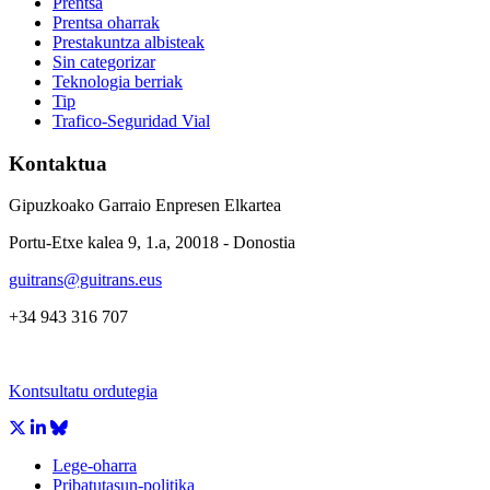
Prentsa
Prentsa oharrak
Prestakuntza albisteak
Sin categorizar
Teknologia berriak
Tip
Trafico-Seguridad Vial
Kontaktua
Gipuzkoako Garraio Enpresen Elkartea
Portu-Etxe kalea 9, 1.a, 20018 - Donostia
guitrans@guitrans.eus
+34 943 316 707
Kontsultatu ordutegia
Lege-oharra
Pribatutasun-politika