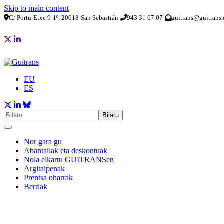
Skip to main content
C/ Portu-Etxe 9-1º, 20018-San Sebastián
943 31 67 07
guitrans@guitrans.
EU
ES
Bilatu
Nor gara gu
Abantailak eta deskontuak
Nola elkartu GUITRANSen
Argitalpenak
Prentsa oharrak
Berriak