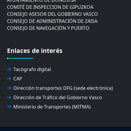
COMITÉ DE INSPECCION DE GIPUZKOA
CONSEJO ASESOR DEL GOBIERNO VASCO
CONSEJO DE ADMINISTRACIÓN DE ZAISA
CONSEJO DE NAVEGACIÓN Y PUERTO
EUROPEAN ROAD HAULERS ASSOCIATION (UETR)
EUSKO IKASKUNTZA
EXPOLOGÍSTICA
Enlaces de interés
FEVATRANS (FEDERACIÓN VASCA DE TRANSPORTES)
FITRANS
GIZLOGA
Tacógrafo digital
JUNTA ARBITRAL DEL TRANSPORTE DE GIPUZKOA
CAP
MONDRAGÓN UNIBERTSITATEA
Dirección transportes DFG (sede electrónica)
UPV/EHU
Dirección de Tráfico del Gobierno Vasco
Ministerio de Transportes (MITMA)