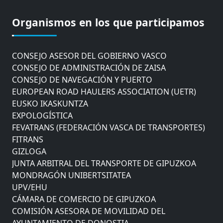
CÁMARA DE COMERCIO DE GIPUZKOA
COMISIÓN ASESORA DE MOVILIDAD DEL
Organismos en los que participamos
AYUNTAMIENTO DE DONOSTIA
COMITÉ DE INSPECCION DE GIPUZKOA
CONSEJO ASESOR DEL GOBIERNO VASCO
CONSEJO DE ADMINISTRACIÓN DE ZAISA
CONSEJO DE NAVEGACIÓN Y PUERTO
EUROPEAN ROAD HAULERS ASSOCIATION (UETR)
EUSKO IKASKUNTZA
EXPOLOGÍSTICA
FEVATRANS (FEDERACIÓN VASCA DE TRANSPORTES)
FITRANS
GIZLOGA
JUNTA ARBITRAL DEL TRANSPORTE DE GIPUZKOA
MONDRAGÓN UNIBERTSITATEA
UPV/EHU
CÁMARA DE COMERCIO DE GIPUZKOA
COMISIÓN ASESORA DE MOVILIDAD DEL
AYUNTAMIENTO DE DONOSTIA