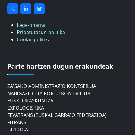
Lege-oharra
Pribatutasun-politika
Cookie politika
ASTIC
GIPUZKOAKO MERKATARITZA GANBERA
DONOSTIAKO UDALEKO MUGIKORTASUNERAKO
AHOLKU BATZORDEA
Parte hartzen dugun erakundeak
GIPUZKOAKO IKUSKAPEN BATZORDEA
EUSKO JAURLARITZAREN AHOLKU BATZORDEA
ZAISAKO ADMINISTRAZIO KONTSEILUA
NABIGAZIO ETA PORTU KONTSEILUA
EUSKO IKASKUNTZA
EXPOLOGISTIKA
FEVATRANS (EUSKAL GARRAIO FEDERAZIOA)
FITRANS
GIZLOGA