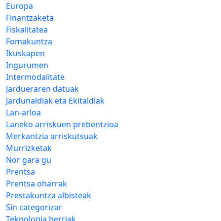
Europa
Finantzaketa
Fiskalitatea
Fomakuntza
Ikuskapen
Ingurumen
Intermodalitate
Jardueraren datuak
Jardunaldiak eta Ekitaldiak
Lan-arloa
Laneko arriskuen prebentzioa
Merkantzia arriskutsuak
Murrizketak
Nor gara gu
Prentsa
Prentsa oharrak
Prestakuntza albisteak
Sin categorizar
Teknologia berriak