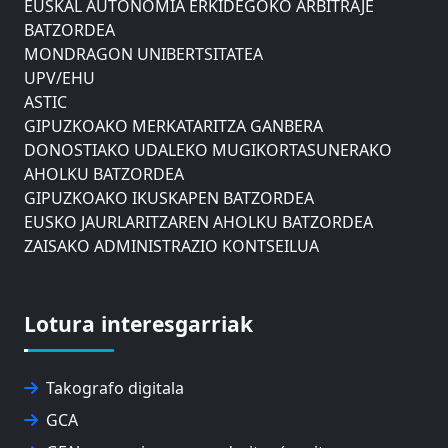
EUSKAL AUTONOMIA ERKIDEGOKO ARBITRAJE
BATZORDEA
MONDRAGON UNIBERTSITATEA
UPV/EHU
ASTIC
GIPUZKOAKO MERKATARITZA GANBERA
DONOSTIAKO UDALEKO MUGIKORTASUNERAKO
AHOLKU BATZORDEA
GIPUZKOAKO IKUSKAPEN BATZORDEA
EUSKO JAURLARITZAREN AHOLKU BATZORDEA
ZAISAKO ADMINISTRAZIO KONTSEILUA
NABIGAZIO ETA PORTU KONTSEILUA
EUSKO IKASKUNTZA
EXPOLOGISTIKA
Lotura interesgarriak
FEVATRANS (EUSKAL GARRAIO FEDERAZIOA)
FITRANS
GIZLOGA
Takografo digitala
EUSKAL AUTONOMIA ERKIDEGOKO ARBITRAJE
GCA
BATZORDEA