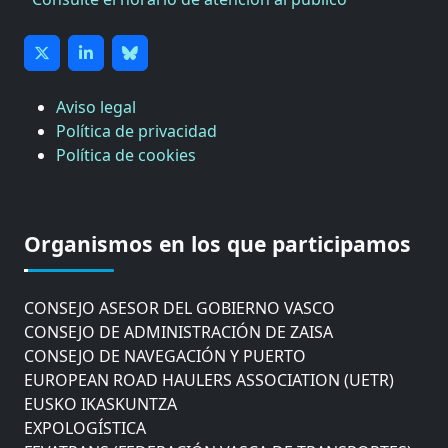
Aviso legal
Política de privacidad
Política de cookies
CÁMARA DE COMERCIO DE GIPUZKOA
COMISIÓN ASESORA DE MOVILIDAD DEL
Organismos en los que participamos
AYUNTAMIENTO DE DONOSTIA
COMITÉ DE INSPECCION DE GIPUZKOA
CONSEJO ASESOR DEL GOBIERNO VASCO
CONSEJO DE ADMINISTRACIÓN DE ZAISA
CONSEJO DE NAVEGACIÓN Y PUERTO
EUROPEAN ROAD HAULERS ASSOCIATION (UETR)
EUSKO IKASKUNTZA
EXPOLOGÍSTICA
FEVATRANS (FEDERACIÓN VASCA DE TRANSPORTES)