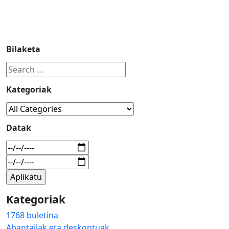
Bilaketa
Kategoriak
Datak
Kategoriak
1768 buletina
Abantailak eta deskontuak