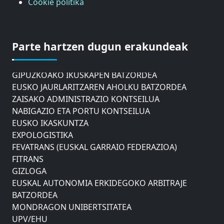
Cookie politika
ASTIC
GIPUZKOAKO MERKATARITZA GANBERA
Parte hartzen dugun erakundeak
DONOSTIAKO UDALEKO MUGIKORTASUNERAKO
AHOLKU BATZORDEA
GIPUZKOAKO IKUSKAPEN BATZORDEA
EUSKO JAURLARITZAREN AHOLKU BATZORDEA
ZAISAKO ADMINISTRAZIO KONTSEILUA
NABIGAZIO ETA PORTU KONTSEILUA
EUSKO IKASKUNTZA
EXPOLOGISTIKA
FEVATRANS (EUSKAL GARRAIO FEDERAZIOA)
FITRANS
GIZLOGA
EUSKAL AUTONOMIA ERKIDEGOKO ARBITRAJE
BATZORDEA
MONDRAGON UNIBERTSITATEA
UPV/EHU