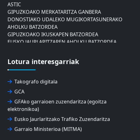
ASTIC
GIPUZKOAKO MERKATARITZA GANBERA
DONOSTIAKO UDALEKO MUGIKORTASUNERAKO
AHOLKU BATZORDEA
GIPUZKOAKO IKUSKAPEN BATZORDEA
EUSKO JAURLARITZAREN AHOLKU BATZORDEA
ZAISAKO ADMINISTRAZIO KONTSEILUA
NABIGAZIO ETA PORTU KONTSEILUA
Lotura interesgarriak
EUSKO IKASKUNTZA
EXPOLOGISTIKA
FEVATRANS (EUSKAL GARRAIO FEDERAZIOA)
Takografo digitala
FITRANS
GCA
GIZLOGA
EUSKAL AUTONOMIA ERKIDEGOKO ARBITRAJE
GFAko garraioen zuzendaritza (egoitza
BATZORDEA
elektronikoa)
MONDRAGON UNIBERTSITATEA
Eusko Jaurlaritzako Trafiko Zuzendaritza
UPV/EHU
Garraio Ministerioa (MITMA)