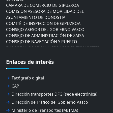
CÁMARA DE COMERCIO DE GIPUZKOA
COMISIÓN ASESORA DE MOVILIDAD DEL
AYUNTAMIENTO DE DONOSTIA
COMITÉ DE INSPECCION DE GIPUZKOA
CONSEJO ASESOR DEL GOBIERNO VASCO
CONSEJO DE ADMINISTRACIÓN DE ZAISA
CONSEJO DE NAVEGACIÓN Y PUERTO
EUROPEAN ROAD HAULERS ASSOCIATION (UETR)
EUSKO IKASKUNTZA
EXPOLOGÍSTICA
Enlaces de interés
FEVATRANS (FEDERACIÓN VASCA DE TRANSPORTES)
FITRANS
GIZLOGA
Tacógrafo digital
JUNTA ARBITRAL DEL TRANSPORTE DE GIPUZKOA
CAP
MONDRAGÓN UNIBERTSITATEA
Dirección transportes DFG (sede electrónica)
UPV/EHU
Dirección de Tráfico del Gobierno Vasco
Ministerio de Transportes (MITMA)