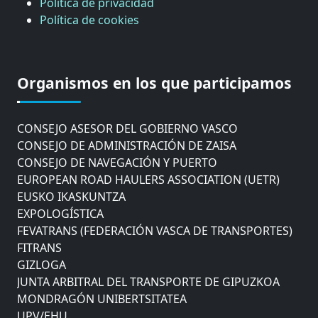
Política de privacidad
Política de cookies
CÁMARA DE COMERCIO DE GIPUZKOA
COMISIÓN ASESORA DE MOVILIDAD DEL
Organismos en los que participamos
AYUNTAMIENTO DE DONOSTIA
COMITÉ DE INSPECCION DE GIPUZKOA
CONSEJO ASESOR DEL GOBIERNO VASCO
CONSEJO DE ADMINISTRACIÓN DE ZAISA
CONSEJO DE NAVEGACIÓN Y PUERTO
EUROPEAN ROAD HAULERS ASSOCIATION (UETR)
EUSKO IKASKUNTZA
EXPOLOGÍSTICA
FEVATRANS (FEDERACIÓN VASCA DE TRANSPORTES)
FITRANS
GIZLOGA
JUNTA ARBITRAL DEL TRANSPORTE DE GIPUZKOA
MONDRAGÓN UNIBERTSITATEA
UPV/EHU