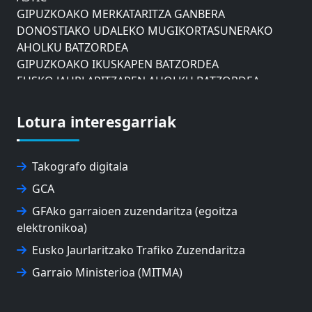
GIPUZKOAKO MERKATARITZA GANBERA
DONOSTIAKO UDALEKO MUGIKORTASUNERAKO
AHOLKU BATZORDEA
GIPUZKOAKO IKUSKAPEN BATZORDEA
EUSKO JAURLARITZAREN AHOLKU BATZORDEA
ZAISAKO ADMINISTRAZIO KONTSEILUA
NABIGAZIO ETA PORTU KONTSEILUA
Lotura interesgarriak
EUSKO IKASKUNTZA
EXPOLOGISTIKA
FEVATRANS (EUSKAL GARRAIO FEDERAZIOA)
Takografo digitala
FITRANS
GCA
GIZLOGA
EUSKAL AUTONOMIA ERKIDEGOKO ARBITRAJE
GFAko garraioen zuzendaritza (egoitza
BATZORDEA
elektronikoa)
MONDRAGON UNIBERTSITATEA
Eusko Jaurlaritzako Trafiko Zuzendaritza
UPV/EHU
Garraio Ministerioa (MITMA)