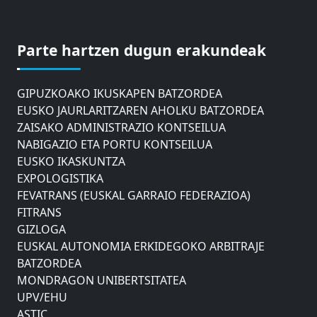
ASTIC
GIPUZKOAKO MERKATARITZA GANBERA
Parte hartzen dugun erakundeak
DONOSTIAKO UDALEKO MUGIKORTASUNERAKO
AHOLKU BATZORDEA
GIPUZKOAKO IKUSKAPEN BATZORDEA
EUSKO JAURLARITZAREN AHOLKU BATZORDEA
ZAISAKO ADMINISTRAZIO KONTSEILUA
NABIGAZIO ETA PORTU KONTSEILUA
EUSKO IKASKUNTZA
EXPOLOGISTIKA
FEVATRANS (EUSKAL GARRAIO FEDERAZIOA)
FITRANS
GIZLOGA
EUSKAL AUTONOMIA ERKIDEGOKO ARBITRAJE
BATZORDEA
MONDRAGON UNIBERTSITATEA
UPV/EHU
ASTIC