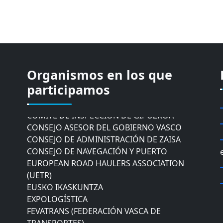
Organismos en los que
CÁMARA DE COMERCIO DE GIPUZKOA
participamos
COMISIÓN ASESORA DE MOVILIDAD DEL
AYUNTAMIENTO DE DONOSTIA
COMITÉ DE INSPECCION DE GIPUZKOA
CONSEJO ASESOR DEL GOBIERNO VASCO
CONSEJO DE ADMINISTRACIÓN DE ZAISA
CONSEJO DE NAVEGACIÓN Y PUERTO
EUROPEAN ROAD HAULERS ASSOCIATION
(UETR)
EUSKO IKASKUNTZA
EXPOLOGÍSTICA
FEVATRANS (FEDERACIÓN VASCA DE
TRANSPORTES)