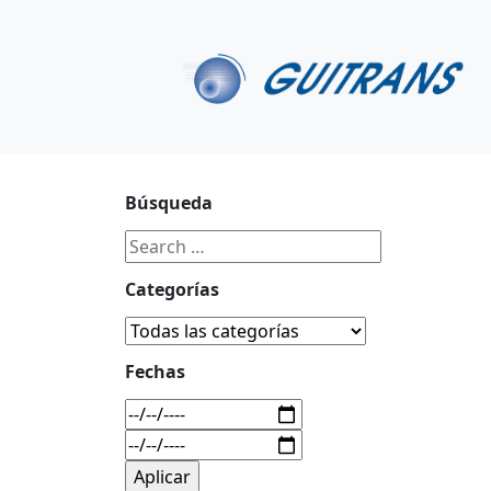
Continuar al contenido principal
C/ Portu-Etxe 9-1º, 20018-San Sebastián
943 31 67 0
Búsqueda
Categorías
Fechas