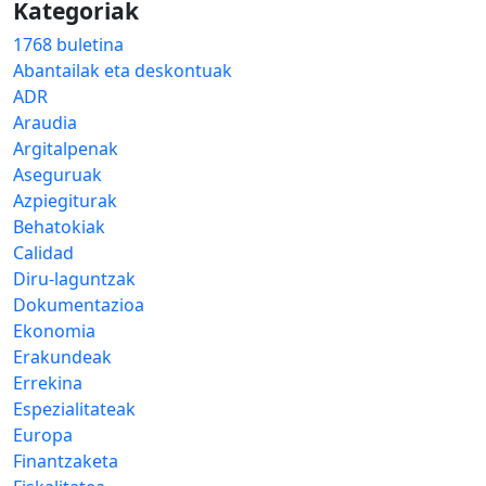
Kategoriak
1768 buletina
Abantailak eta deskontuak
ADR
Araudia
Argitalpenak
Aseguruak
Azpiegiturak
Behatokiak
Calidad
Diru-laguntzak
Dokumentazioa
Ekonomia
Erakundeak
Errekina
Espezialitateak
Europa
Finantzaketa