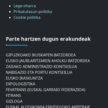
Lege-oharra
Pribatutasun-politika
Cookie politika
ASTIC
GIPUZKOAKO MERKATARITZA GANBERA
Parte hartzen dugun erakundeak
DONOSTIAKO UDALEKO MUGIKORTASUNERAKO
AHOLKU BATZORDEA
GIPUZKOAKO IKUSKAPEN BATZORDEA
EUSKO JAURLARITZAREN AHOLKU BATZORDEA
ZAISAKO ADMINISTRAZIO KONTSEILUA
NABIGAZIO ETA PORTU KONTSEILUA
EUSKO IKASKUNTZA
EXPOLOGISTIKA
FEVATRANS (EUSKAL GARRAIO FEDERAZIOA)
FITRANS
GIZLOGA
EUSKAL AUTONOMIA ERKIDEGOKO ARBITRAJE