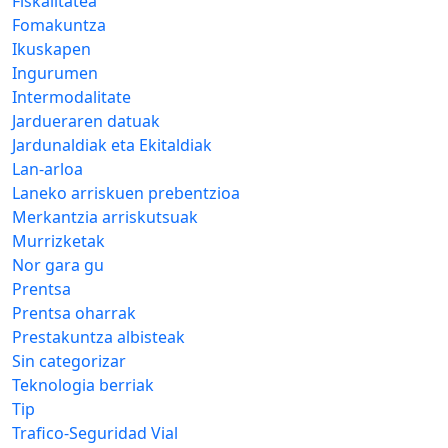
Fiskalitatea
Fomakuntza
Ikuskapen
Ingurumen
Intermodalitate
Jardueraren datuak
Jardunaldiak eta Ekitaldiak
Lan-arloa
Laneko arriskuen prebentzioa
Merkantzia arriskutsuak
Murrizketak
Nor gara gu
Prentsa
Prentsa oharrak
Prestakuntza albisteak
Sin categorizar
Teknologia berriak
Tip
Trafico-Seguridad Vial