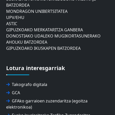
BATZORDEA
MONDRAGON UNIBERTSITATEA
UPV/EHU
ASTIC
GIPUZKOAKO MERKATARITZA GANBERA
DONOSTIAKO UDALEKO MUGIKORTASUNERAKO
AHOLKU BATZORDEA
GIPUZKOAKO IKUSKAPEN BATZORDEA
EUSKO JAURLARITZAREN AHOLKU BATZORDEA
ZAISAKO ADMINISTRAZIO KONTSEILUA
NABIGAZIO ETA PORTU KONTSEILUA
Lotura interesgarriak
EUSKO IKASKUNTZA
EXPOLOGISTIKA
FEVATRANS (EUSKAL GARRAIO FEDERAZIOA)
Takografo digitala
FITRANS
GCA
GIZLOGA
GFAko garraioen zuzendaritza (egoitza
EUSKAL AUTONOMIA ERKIDEGOKO ARBITRAJE
elektronikoa)
BATZORDEA
MONDRAGON UNIBERTSITATEA