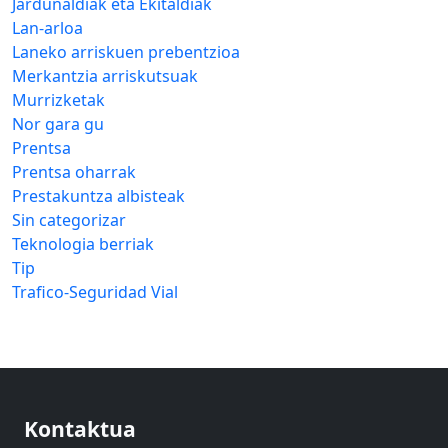
Jardunaldiak eta Ekitaldiak
Lan-arloa
Laneko arriskuen prebentzioa
Merkantzia arriskutsuak
Murrizketak
Nor gara gu
Prentsa
Prentsa oharrak
Prestakuntza albisteak
Sin categorizar
Teknologia berriak
Tip
Trafico-Seguridad Vial
Kontaktua