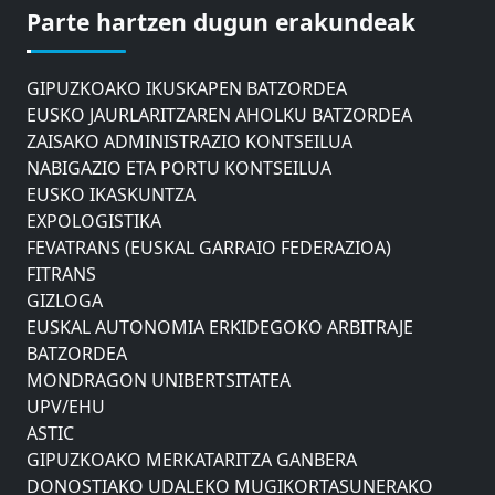
GIPUZKOAKO MERKATARITZA GANBERA
Parte hartzen dugun erakundeak
DONOSTIAKO UDALEKO MUGIKORTASUNERAKO
AHOLKU BATZORDEA
GIPUZKOAKO IKUSKAPEN BATZORDEA
EUSKO JAURLARITZAREN AHOLKU BATZORDEA
ZAISAKO ADMINISTRAZIO KONTSEILUA
NABIGAZIO ETA PORTU KONTSEILUA
EUSKO IKASKUNTZA
EXPOLOGISTIKA
FEVATRANS (EUSKAL GARRAIO FEDERAZIOA)
FITRANS
GIZLOGA
EUSKAL AUTONOMIA ERKIDEGOKO ARBITRAJE
BATZORDEA
MONDRAGON UNIBERTSITATEA
UPV/EHU
ASTIC
GIPUZKOAKO MERKATARITZA GANBERA
DONOSTIAKO UDALEKO MUGIKORTASUNERAKO