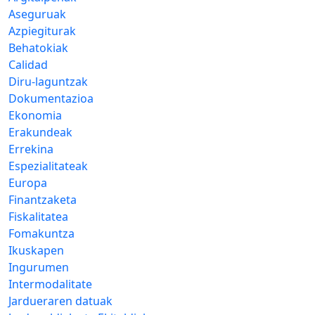
Aseguruak
Azpiegiturak
Behatokiak
Calidad
Diru-laguntzak
Dokumentazioa
Ekonomia
Erakundeak
Errekina
Espezialitateak
Europa
Finantzaketa
Fiskalitatea
Fomakuntza
Ikuskapen
Ingurumen
Intermodalitate
Jardueraren datuak