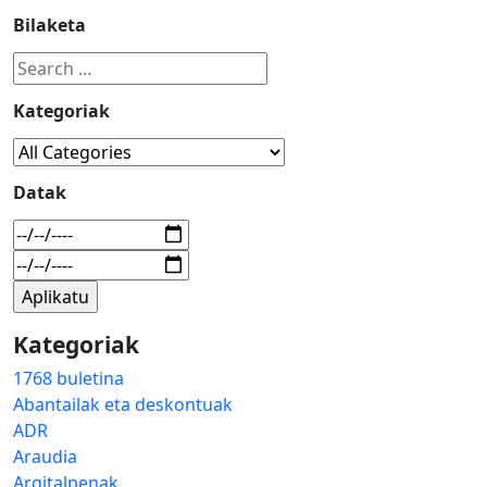
Bilaketa
Kategoriak
Datak
Kategoriak
1768 buletina
Abantailak eta deskontuak
ADR
Araudia
Argitalpenak