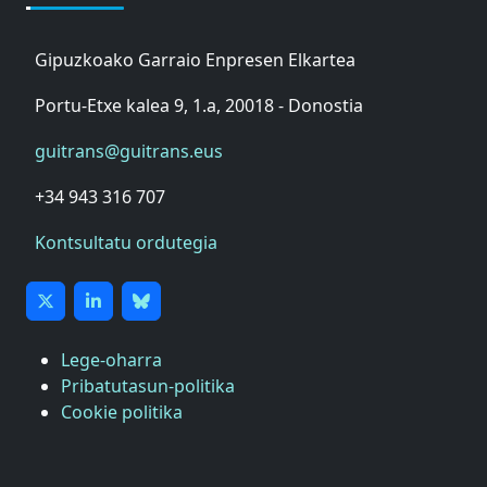
Gipuzkoako Garraio Enpresen Elkartea
Portu-Etxe kalea 9, 1.a, 20018 - Donostia
guitrans@guitrans.eus
+34 943 316 707
Kontsultatu ordutegia
Lege-oharra
Pribatutasun-politika
Cookie politika
ASTIC