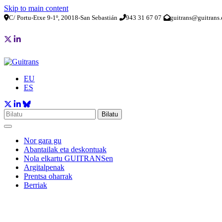
Skip to main content
C/ Portu-Etxe 9-1º, 20018-San Sebastián
943 31 67 07
guitrans@guitrans.
EU
ES
Bilatu
Nor gara gu
Abantailak eta deskontuak
Nola elkartu GUITRANSen
Argitalpenak
Prentsa oharrak
Berriak