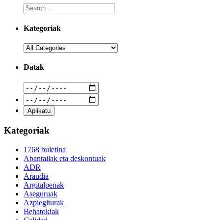
Kategoriak
Datak
Kategoriak
1768 buletina
Abantailak eta deskontuak
ADR
Araudia
Argitalpenak
Aseguruak
Azpiegiturak
Behatokiak