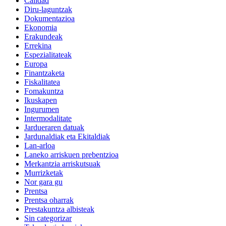
Calidad
Diru-laguntzak
Dokumentazioa
Ekonomia
Erakundeak
Errekina
Espezialitateak
Europa
Finantzaketa
Fiskalitatea
Fomakuntza
Ikuskapen
Ingurumen
Intermodalitate
Jardueraren datuak
Jardunaldiak eta Ekitaldiak
Lan-arloa
Laneko arriskuen prebentzioa
Merkantzia arriskutsuak
Murrizketak
Nor gara gu
Prentsa
Prentsa oharrak
Prestakuntza albisteak
Sin categorizar