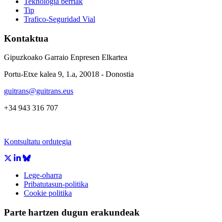
Teknologia berriak
Tip
Trafico-Seguridad Vial
Kontaktua
Gipuzkoako Garraio Enpresen Elkartea
Portu-Etxe kalea 9, 1.a, 20018 - Donostia
guitrans@guitrans.eus
+34 943 316 707
Kontsultatu ordutegia
Lege-oharra
Pribatutasun-politika
Cookie politika
Parte hartzen dugun erakundeak