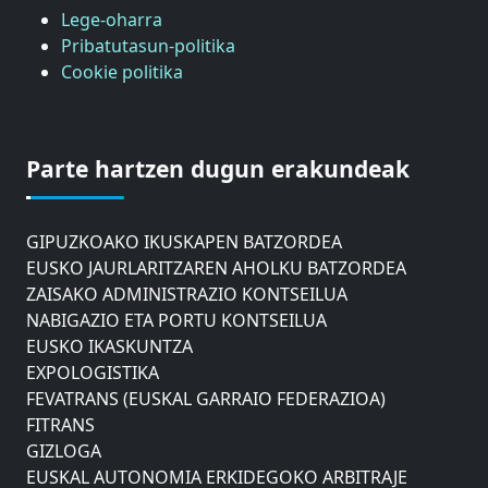
Lege-oharra
Pribatutasun-politika
Cookie politika
ASTIC
GIPUZKOAKO MERKATARITZA GANBERA
Parte hartzen dugun erakundeak
DONOSTIAKO UDALEKO MUGIKORTASUNERAKO
AHOLKU BATZORDEA
GIPUZKOAKO IKUSKAPEN BATZORDEA
EUSKO JAURLARITZAREN AHOLKU BATZORDEA
ZAISAKO ADMINISTRAZIO KONTSEILUA
NABIGAZIO ETA PORTU KONTSEILUA
EUSKO IKASKUNTZA
EXPOLOGISTIKA
FEVATRANS (EUSKAL GARRAIO FEDERAZIOA)
FITRANS
GIZLOGA
EUSKAL AUTONOMIA ERKIDEGOKO ARBITRAJE