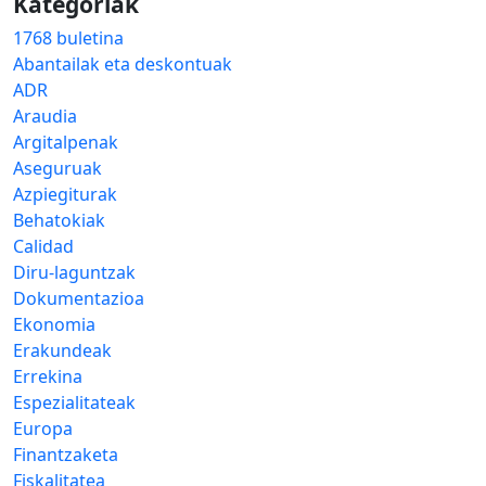
Kategoriak
1768 buletina
Abantailak eta deskontuak
ADR
Araudia
Argitalpenak
Aseguruak
Azpiegiturak
Behatokiak
Calidad
Diru-laguntzak
Dokumentazioa
Ekonomia
Erakundeak
Errekina
Espezialitateak
Europa
Finantzaketa
Fiskalitatea