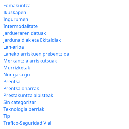
Fomakuntza
Ikuskapen
Ingurumen
Intermodalitate
Jardueraren datuak
Jardunaldiak eta Ekitaldiak
Lan-arloa
Laneko arriskuen prebentzioa
Merkantzia arriskutsuak
Murrizketak
Nor gara gu
Prentsa
Prentsa oharrak
Prestakuntza albisteak
Sin categorizar
Teknologia berriak
Tip
Trafico-Seguridad Vial