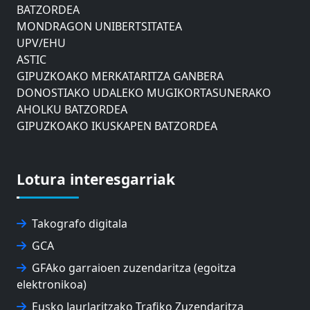
BATZORDEA
MONDRAGON UNIBERTSITATEA
UPV/EHU
ASTIC
GIPUZKOAKO MERKATARITZA GANBERA
DONOSTIAKO UDALEKO MUGIKORTASUNERAKO
AHOLKU BATZORDEA
GIPUZKOAKO IKUSKAPEN BATZORDEA
EUSKO JAURLARITZAREN AHOLKU BATZORDEA
ZAISAKO ADMINISTRAZIO KONTSEILUA
NABIGAZIO ETA PORTU KONTSEILUA
Lotura interesgarriak
EUSKO IKASKUNTZA
EXPOLOGISTIKA
FEVATRANS (EUSKAL GARRAIO FEDERAZIOA)
Takografo digitala
FITRANS
GCA
GIZLOGA
GFAko garraioen zuzendaritza (egoitza
EUSKAL AUTONOMIA ERKIDEGOKO ARBITRAJE
elektronikoa)
BATZORDEA
MONDRAGON UNIBERTSITATEA
Eusko Jaurlaritzako Trafiko Zuzendaritza