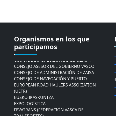
Organismos en los que
CÁMARA DE COMERCIO DE GIPUZKOA
participamos
COMISIÓN ASESORA DE MOVILIDAD DEL
AYUNTAMIENTO DE DONOSTIA
COMITÉ DE INSPECCION DE GIPUZKOA
CONSEJO ASESOR DEL GOBIERNO VASCO
CONSEJO DE ADMINISTRACIÓN DE ZAISA
CONSEJO DE NAVEGACIÓN Y PUERTO
EUROPEAN ROAD HAULERS ASSOCIATION
(UETR)
EUSKO IKASKUNTZA
EXPOLOGÍSTICA
FEVATRANS (FEDERACIÓN VASCA DE
TRANSPORTES)