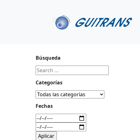
Continuar al contenido principal
C/ Portu-Etxe 9-1º, 20018-San Sebastián
943 31 67 0
Búsqueda
Categorías
Fechas