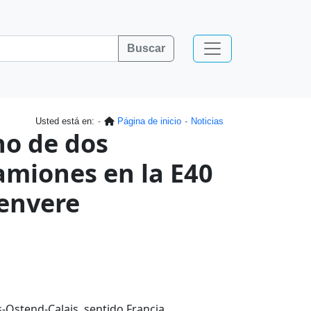
Buscar
Usted está en:
Página de inicio
Noticias
no de dos
amiones en la E40
envere
s-Ostend-Calais, sentido Francia,