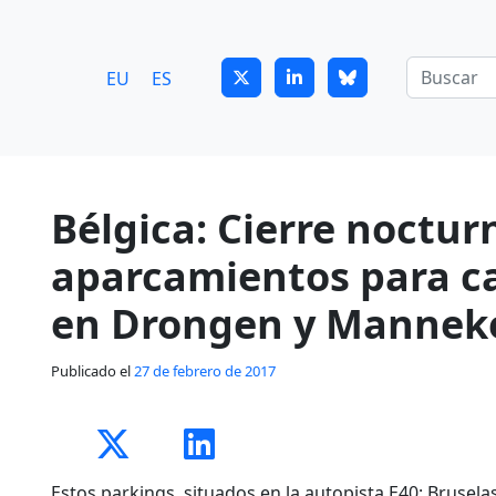
7
guitrans@guitrans.eus
EU
ES
Bélgica: Cierre noctur
aparcamientos para c
en Drongen y Mannek
Publicado el
27 de febrero de 2017
Estos parkings, situados en la autopista E40: Brusela