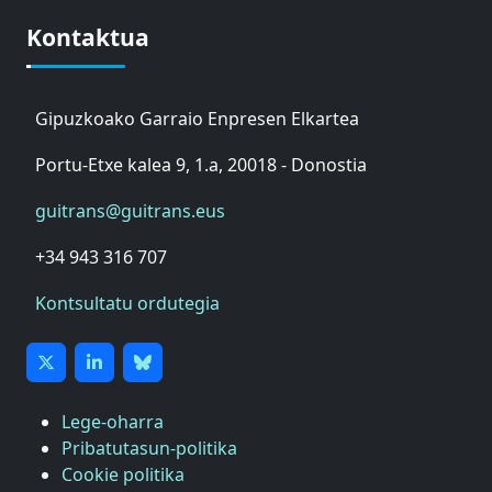
Kontaktua
Gipuzkoako Garraio Enpresen Elkartea
Portu-Etxe kalea 9, 1.a, 20018 - Donostia
guitrans@guitrans.eus
+34 943 316 707
Kontsultatu ordutegia
Lege-oharra
Pribatutasun-politika
Cookie politika