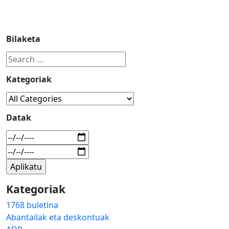
Bilaketa
Kategoriak
Datak
Kategoriak
1768 buletina
Abantailak eta deskontuak