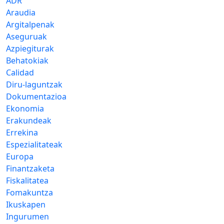
ADR
Araudia
Argitalpenak
Aseguruak
Azpiegiturak
Behatokiak
Calidad
Diru-laguntzak
Dokumentazioa
Ekonomia
Erakundeak
Errekina
Espezialitateak
Europa
Finantzaketa
Fiskalitatea
Fomakuntza
Ikuskapen
Ingurumen