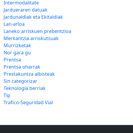
Intermodalitate
Jardueraren datuak
Jardunaldiak eta Ekitaldiak
Lan-arloa
Laneko arriskuen prebentzioa
Merkantzia arriskutsuak
Murrizketak
Nor gara gu
Prentsa
Prentsa oharrak
Prestakuntza albisteak
Sin categorizar
Teknologia berriak
Tip
Trafico-Seguridad Vial