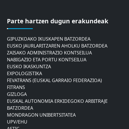
ASTIC
GIPUZKOAKO MERKATARITZA GANBERA
Parte hartzen dugun erakundeak
DONOSTIAKO UDALEKO MUGIKORTASUNERAKO
AHOLKU BATZORDEA
GIPUZKOAKO IKUSKAPEN BATZORDEA
EUSKO JAURLARITZAREN AHOLKU BATZORDEA
ZAISAKO ADMINISTRAZIO KONTSEILUA
NABIGAZIO ETA PORTU KONTSEILUA
EUSKO IKASKUNTZA
EXPOLOGISTIKA
FEVATRANS (EUSKAL GARRAIO FEDERAZIOA)
FITRANS
GIZLOGA
EUSKAL AUTONOMIA ERKIDEGOKO ARBITRAJE
BATZORDEA
MONDRAGON UNIBERTSITATEA
UPV/EHU
ASTIC