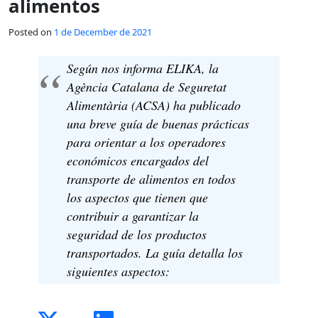
alimentos
Posted on
1 de December de 2021
Según nos informa ELIKA, la
Agència Catalana de Seguretat
Alimentària (ACSA) ha publicado
una breve guía de buenas prácticas
para orientar a los operadores
económicos encargados del
transporte de alimentos en todos
los aspectos que tienen que
contribuir a garantizar la
seguridad de los productos
transportados. La guía detalla los
siguientes aspectos: