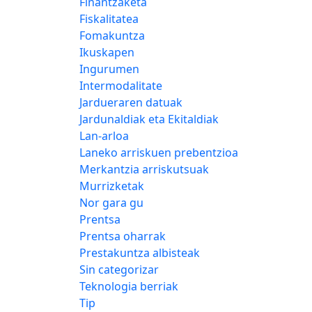
Finantzaketa
Fiskalitatea
Fomakuntza
Ikuskapen
Ingurumen
Intermodalitate
Jardueraren datuak
Jardunaldiak eta Ekitaldiak
Lan-arloa
Laneko arriskuen prebentzioa
Merkantzia arriskutsuak
Murrizketak
Nor gara gu
Prentsa
Prentsa oharrak
Prestakuntza albisteak
Sin categorizar
Teknologia berriak
Tip