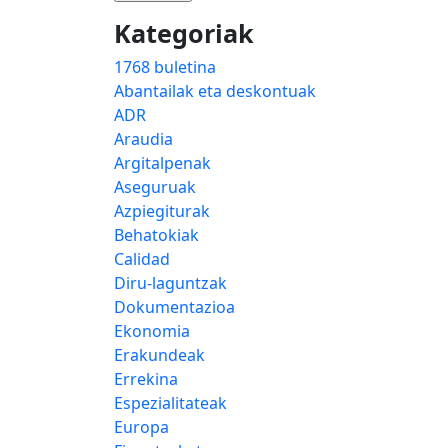
Kategoriak
1768 buletina
Abantailak eta deskontuak
ADR
Araudia
Argitalpenak
Aseguruak
Azpiegiturak
Behatokiak
Calidad
Diru-laguntzak
Dokumentazioa
Ekonomia
Erakundeak
Errekina
Espezialitateak
Europa