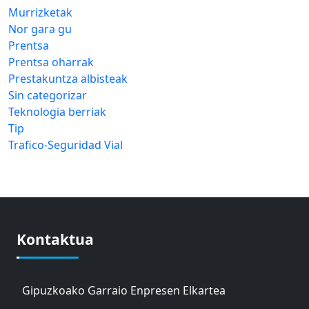
Murrizketak
Nor gara gu
Prentsa
Prentsa oharrak
Prestakuntza albisteak
Sin categorizar
Teknologia berriak
Tip
Trafico-Seguridad Vial
Kontaktua
Gipuzkoako Garraio Enpresen Elkartea