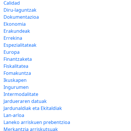
Calidad
Diru-laguntzak
Dokumentazioa
Ekonomia
Erakundeak
Errekina
Espezialitateak
Europa
Finantzaketa
Fiskalitatea
Fomakuntza
Ikuskapen
Ingurumen
Intermodalitate
Jardueraren datuak
Jardunaldiak eta Ekitaldiak
Lan-arloa
Laneko arriskuen prebentzioa
Merkantzia arriskutsuak