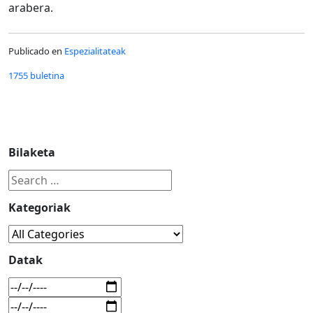
arabera.
Publicado en
Espezialitateak
1755 buletina
Bilaketa
Kategoriak
Datak