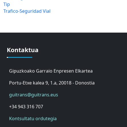
Tip
Trafico-Seguridad Vial
Kontaktua
Gipuzkoako Garraio Enpresen Elkartea
Portu-Etxe kalea 9, 1.a, 20018 - Donostia
guitrans@guitrans.eus
+34 943 316 707
Kontsultatu ordutegia