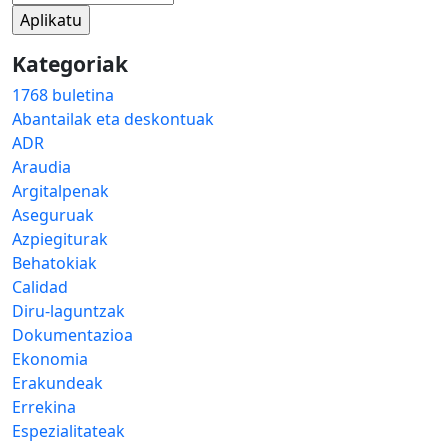
Kategoriak
1768 buletina
Abantailak eta deskontuak
ADR
Araudia
Argitalpenak
Aseguruak
Azpiegiturak
Behatokiak
Calidad
Diru-laguntzak
Dokumentazioa
Ekonomia
Erakundeak
Errekina
Espezialitateak