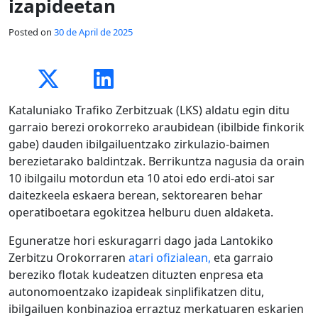
izapideetan
Posted on
30 de April de 2025
Kataluniako Trafiko Zerbitzuak (LKS) aldatu egin ditu
garraio berezi orokorreko araubidean (ibilbide finkorik
gabe) dauden ibilgailuentzako zirkulazio-baimen
berezietarako baldintzak. Berrikuntza nagusia da orain
10 ibilgailu motordun eta 10 atoi edo erdi-atoi sar
daitezkeela eskaera berean, sektorearen behar
operatiboetara egokitzea helburu duen aldaketa.
Eguneratze hori eskuragarri dago jada Lantokiko
Zerbitzu Orokorraren
atari ofizialean,
eta garraio
bereziko flotak kudeatzen dituzten enpresa eta
autonomoentzako izapideak sinplifikatzen ditu,
ibilgailuen konbinazioa erraztuz merkatuaren eskarien