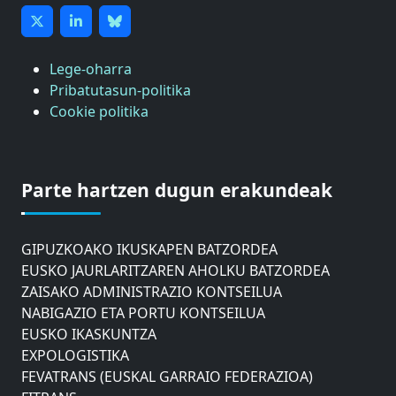
Lege-oharra
Pribatutasun-politika
Cookie politika
ASTIC
GIPUZKOAKO MERKATARITZA GANBERA
Parte hartzen dugun erakundeak
DONOSTIAKO UDALEKO MUGIKORTASUNERAKO
AHOLKU BATZORDEA
GIPUZKOAKO IKUSKAPEN BATZORDEA
EUSKO JAURLARITZAREN AHOLKU BATZORDEA
ZAISAKO ADMINISTRAZIO KONTSEILUA
NABIGAZIO ETA PORTU KONTSEILUA
EUSKO IKASKUNTZA
EXPOLOGISTIKA
FEVATRANS (EUSKAL GARRAIO FEDERAZIOA)
FITRANS