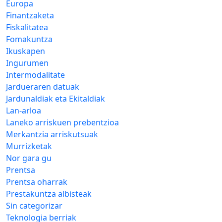
Europa
Finantzaketa
Fiskalitatea
Fomakuntza
Ikuskapen
Ingurumen
Intermodalitate
Jardueraren datuak
Jardunaldiak eta Ekitaldiak
Lan-arloa
Laneko arriskuen prebentzioa
Merkantzia arriskutsuak
Murrizketak
Nor gara gu
Prentsa
Prentsa oharrak
Prestakuntza albisteak
Sin categorizar
Teknologia berriak