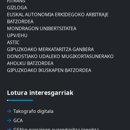
GIZLOGA
EUSKAL AUTONOMIA ERKIDEGOKO ARBITRAJE
BATZORDEA
MONDRAGON UNIBERTSITATEA
UPV/EHU
ASTIC
GIPUZKOAKO MERKATARITZA GANBERA
DONOSTIAKO UDALEKO MUGIKORTASUNERAKO
AHOLKU BATZORDEA
GIPUZKOAKO IKUSKAPEN BATZORDEA
EUSKO JAURLARITZAREN AHOLKU BATZORDEA
ZAISAKO ADMINISTRAZIO KONTSEILUA
NABIGAZIO ETA PORTU KONTSEILUA
Lotura interesgarriak
EUSKO IKASKUNTZA
EXPOLOGISTIKA
FEVATRANS (EUSKAL GARRAIO FEDERAZIOA)
Takografo digitala
FITRANS
GCA
GIZLOGA
GFAko garraioen zuzendaritza (egoitza