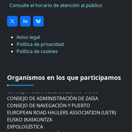
Consulte el horario de atención al público
Aviso legal
Política de privacidad
Política de cookies
CÁMARA DE COMERCIO DE GIPUZKOA
COMISIÓN ASESORA DE MOVILIDAD DEL
AYUNTAMIENTO DE DONOSTIA
Organismos en los que participamos
COMITÉ DE INSPECCION DE GIPUZKOA
CONSEJO ASESOR DEL GOBIERNO VASCO
CONSEJO DE ADMINISTRACIÓN DE ZAISA
CONSEJO DE NAVEGACIÓN Y PUERTO
EUROPEAN ROAD HAULERS ASSOCIATION (UETR)
EUSKO IKASKUNTZA
EXPOLOGÍSTICA