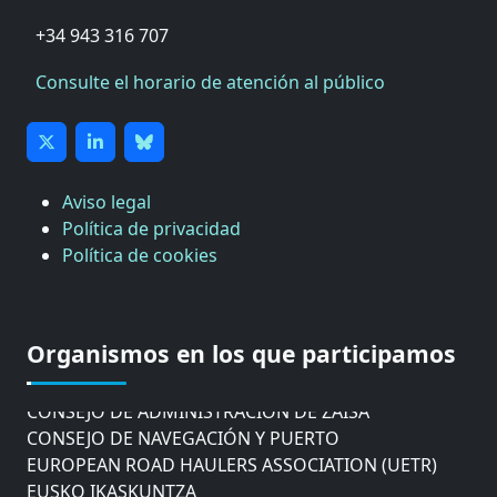
+34 943 316 707
Consulte el horario de atención al público
Aviso legal
Política de privacidad
Política de cookies
CÁMARA DE COMERCIO DE GIPUZKOA
COMISIÓN ASESORA DE MOVILIDAD DEL
AYUNTAMIENTO DE DONOSTIA
COMITÉ DE INSPECCION DE GIPUZKOA
Organismos en los que participamos
CONSEJO ASESOR DEL GOBIERNO VASCO
CONSEJO DE ADMINISTRACIÓN DE ZAISA
CONSEJO DE NAVEGACIÓN Y PUERTO
EUROPEAN ROAD HAULERS ASSOCIATION (UETR)
EUSKO IKASKUNTZA