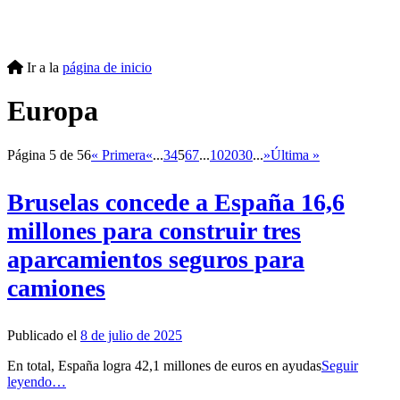
Ir a la
página de inicio
Europa
Página 5 de 56
« Primera
«
...
3
4
5
6
7
...
10
20
30
...
»
Última »
Bruselas concede a España 16,6
millones para construir tres
aparcamientos seguros para
camiones
Publicado el
8 de julio de 2025
En total, España logra 42,1 millones de euros en ayudas
Seguir
leyendo…